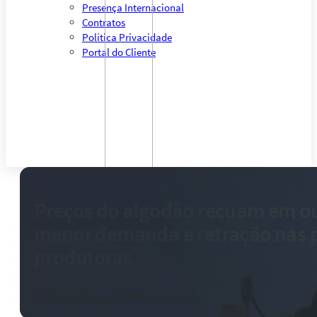
Presença Internacional
Contratos
Política Privacidade
Portal do Cliente
Preços do algodão recuam em o
menor demanda e retração nas 
produtoras
31 de outubro de 2025
-
0 comentários