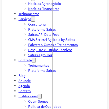
Notícias Agronegócio
Notícias Financeiras
Treinamentos
Serviços
Consultoria
Plataforma Safras
Safras API Data Feed
CMA Series 4 Agrícola by Safras
Palestras, Cursos e Treinamentos
Pesquisas e Estudos Técnicos
Safras Agro Tour
Contrate
Treinamentos
Plataforma Safras
Blog
Anuncie
Agenda
Contato
Institucional
Quem Somos
Política de Qualidade