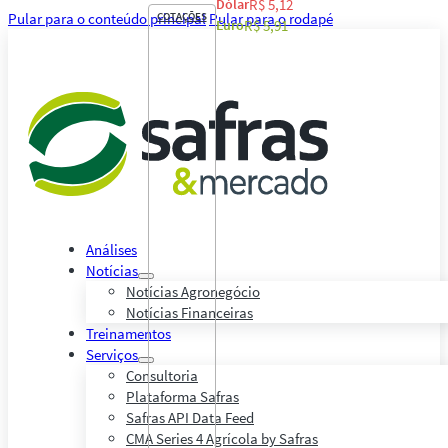
Dólar
R$ 5,12
Pular para o conteúdo principal
COTAÇÕES
Pular para o rodapé
Euro
R$ 5,91
Análises
Notícias
Notícias Agronegócio
Notícias Financeiras
Treinamentos
Serviços
Consultoria
Plataforma Safras
Safras API Data Feed
CMA Series 4 Agrícola by Safras