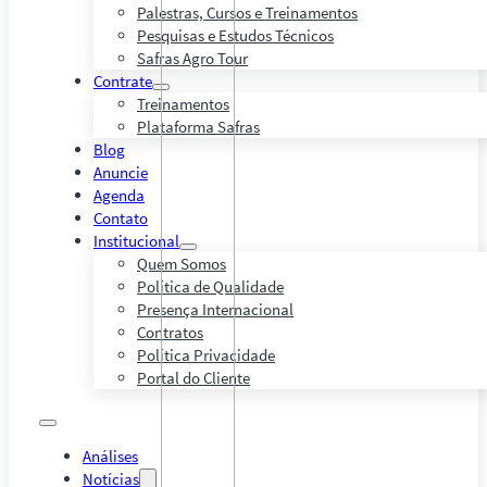
Palestras, Cursos e Treinamentos
Pesquisas e Estudos Técnicos
Safras Agro Tour
Contrate
Treinamentos
Plataforma Safras
Blog
Anuncie
Agenda
Contato
Institucional
Quem Somos
Política de Qualidade
Presença Internacional
Contratos
Política Privacidade
Portal do Cliente
Análises
Notícias