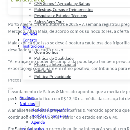
CMA Series 4 Agrícola by Safras
Palestras, Cursos e Treinamentos
Pesquisas e Estudos Técnicos
Safras Agro Tour
Porto Alegre, 24 de outubro de 2025 – A semana registrou preço
Blog
Mercado, Allan Maia, de acordo com os suinocultores, a oferta 
Anuncie
Contato
Maia explica que isso se deve à postura cautelosa dos frigor
Institucional
desafiadoras no curto prazo.
Quem Somos
Política de Qualidade
“A retração no poder de compra da população também preocupa,
Presença Internacional
exportações continuam em ritmo positivo, contribuindo para ev
Contratos
Política Privacidade
Preços
Levantamento de Safras & Mercado apontou que a média de preç
Análises
pernil no atacado ficou em R$ 13,40 e a média da carcaça foi de
Notícias
A análise semanal de preços de Safras & Mercado apontou que a
Notícias Agronegócio
Notícias Financeiras
continuou em R$ 6,75 e no interior do estado em R$ 8,40.
Agenda
Treinamentos
Em Santa Catarina, o preço do quilo na integração seguiu em R$