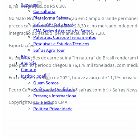
Serviços
e, na integração, de R$ 6,90.
Consultoria
Plataforma Safras
No Mato Grosso do Sul, a cotação em Campo Grande permaneceu 
Safras API Data Feed
preços caíram de R$ 8,40 para R$ 8,30 e, no mercado independ
CMA Series 4 Agrícola by Safras
integração do estado, permaneceu em R$ 7,20.
Palestras, Cursos e Treinamentos
Pesquisas e Estudos Técnicos
Exportações
Safras Agro Tour
Blog
As exportações de carne suína “in natura” do Brasil renderam 
Anuncie
pelo país no período chegou a 76,178 mil toneladas, com média
Contato
Institucional
Em relação a outubro de 2024, houve avanço de 11,1% no valor
Quem Somos
Política de Qualidade
Pedro Carneiro (pedro.carneiro@safras.com.br) / Safras News
Presença Internacional
Copyright 2025 – Grupo CMA
Contratos
Política Privacidade