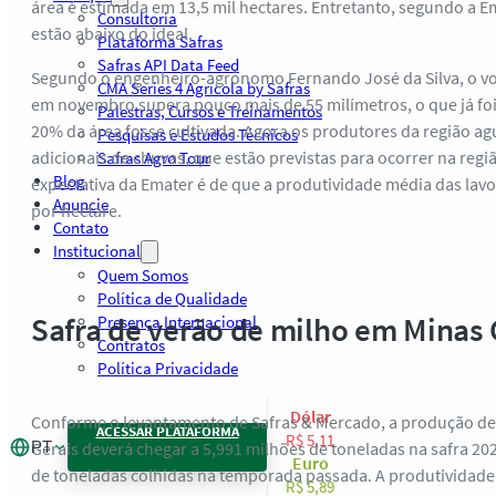
área é estimada em 13,5 mil hectares. Entretanto, segundo a E
Consultoria
estão abaixo do ideal.
Plataforma Safras
Safras API Data Feed
Segundo o engenheiro-agrônomo Fernando José da Silva, o 
CMA Series 4 Agrícola by Safras
em novembro supera pouco mais de 55 milímetros, o que já foi 
Palestras, Cursos e Treinamentos
20% da área fosse cultivada. Agora os produtores da região 
Pesquisas e Estudos Técnicos
adicionais de chuvas, que estão previstas para ocorrer na regiã
Safras Agro Tour
Blog
expectativa da Emater é de que a produtividade média das lavo
Anuncie
por hectare.
Contato
Institucional
Quem Somos
Política de Qualidade
Safra de verão de milho em Minas 
Presença Internacional
Contratos
Política Privacidade
Dólar
Conforme o levantamento de Safras & Mercado, a produção de
ACESSAR PLATAFORMA
R$ 5,11
PT
Gerais deverá chegar a 5,991 milhões de toneladas na safra 20
Euro
de toneladas colhidas na temporada passada. A produtividade
R$ 5,89