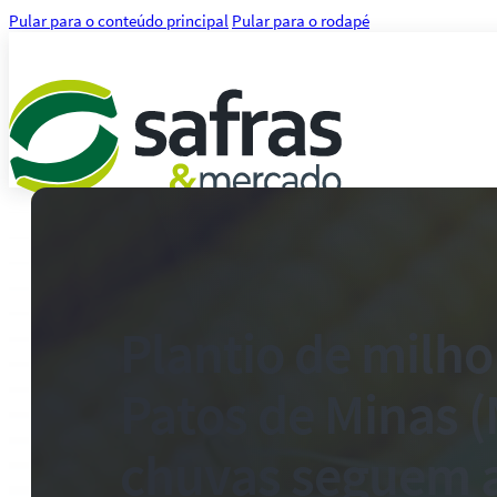
Pular para o conteúdo principal
Pular para o rodapé
Análises
Notícias
Notícias Agronegócio
Notícias Financeiras
Plantio de milho
Agenda
Treinamentos
Patos de Minas 
Serviços
Consultoria
Plataforma Safras
chuvas seguem 
Safras API Data Feed
CMA Series 4 Agrícola by Safras