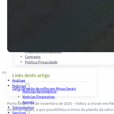
Palestras, Cursos e Treinamentos
ideal
Pesquisas e Estudos Técnicos
Safras Agro Tour
Blog
Anuncie
13 de novembro de 2025
-
0 comentários
Contato
Institucional
Quem Somos
Política de Qualidade
Presença Internacional
Contratos
Política Privacidade
Links deste artigo
Análises
Notícias
Safra de verão de milho em Minas Gerais
Notícias Agronegócio
Notícias Financeiras
Agenda
Porto Alegre, 13 de novembro de 2025 – Voltou a chover em Pa
Treinamentos
de Minas Gerais, o que possibilitou o início do plantio da safr
Serviços