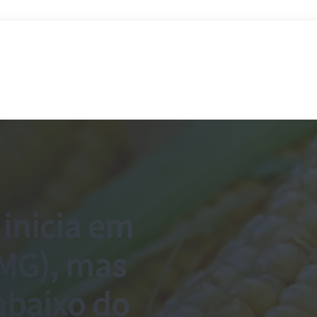
 inicia em
(MG), mas
abaixo do