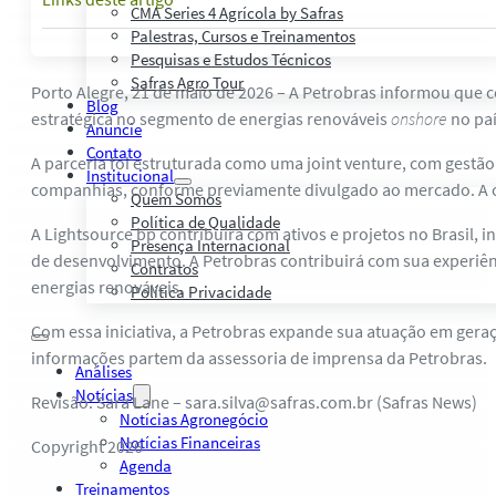
CMA Series 4 Agrícola by Safras
Palestras, Cursos e Treinamentos
Pesquisas e Estudos Técnicos
Safras Agro Tour
Porto Alegre, 21 de maio de 2026 – A Petrobras informou que c
Blog
estratégica no segmento de energias renováveis
onshore
no paí
Anuncie
Contato
A parceria foi estruturada como uma joint venture, com gestã
Institucional
companhias, conforme previamente divulgado ao mercado. A co
Quem Somos
Política de Qualidade
A Lightsource bp contribuirá com ativos e projetos no Brasil,
Presença Internacional
de desenvolvimento. A Petrobras contribuirá com sua experi
Contratos
energias renováveis.
Política Privacidade
Com essa iniciativa, a Petrobras expande sua atuação em geraç
informações partem da assessoria de imprensa da Petrobras.
Análises
Notícias
Revisão: Sara Lane – sara.silva@safras.com.br (Safras News)
Notícias Agronegócio
Notícias Financeiras
Copyright 2026
Agenda
Treinamentos