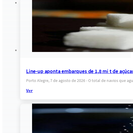
Line-up aponta embarques de 1,8 mi t de açúca
Porto Alegre, 7 de agosto de 2026 - O total de navios que a
Ver