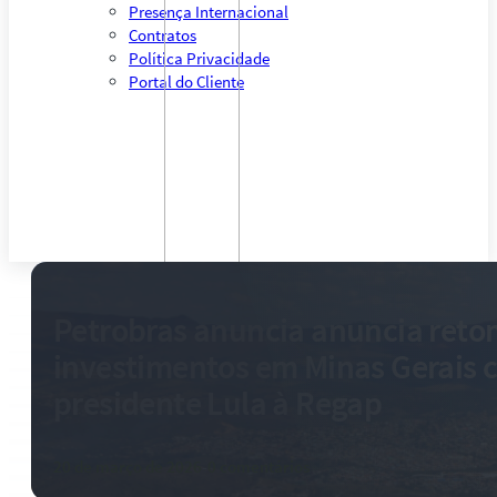
Presença Internacional
Contratos
Política Privacidade
Portal do Cliente
Petrobras anuncia anuncia ret
investimentos em Minas Gerais c
presidente Lula à Regap
20 de março de 2026
-
0 comentários