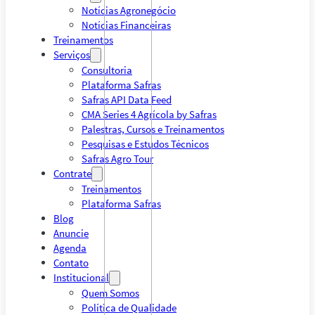
Notícias Agronegócio
Notícias Financeiras
Treinamentos
Serviços
Consultoria
Plataforma Safras
Safras API Data Feed
CMA Series 4 Agrícola by Safras
Palestras, Cursos e Treinamentos
Pesquisas e Estudos Técnicos
Safras Agro Tour
Contrate
Treinamentos
Plataforma Safras
Blog
Anuncie
Agenda
Contato
Institucional
Quem Somos
Política de Qualidade