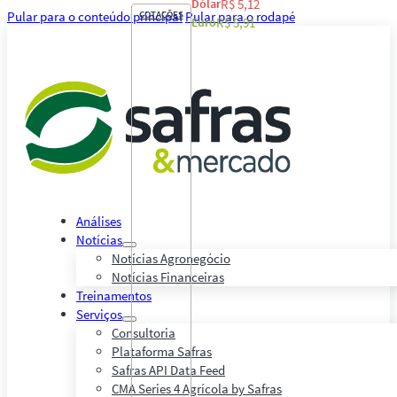
Dólar
R$ 5,12
Pular para o conteúdo principal
COTAÇÕES
Pular para o rodapé
Euro
R$ 5,91
Análises
Notícias
Notícias Agronegócio
Notícias Financeiras
Treinamentos
Serviços
Consultoria
Plataforma Safras
Safras API Data Feed
CMA Series 4 Agrícola by Safras