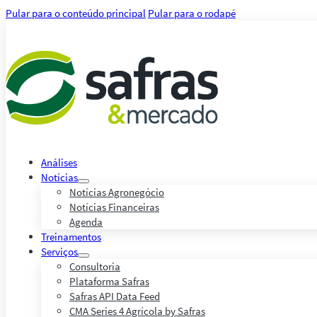
Pular para o conteúdo principal
Pular para o rodapé
Análises
Notícias
Notícias Agronegócio
Notícias Financeiras
Agenda
Treinamentos
Serviços
Consultoria
Plataforma Safras
Safras API Data Feed
CMA Series 4 Agrícola by Safras