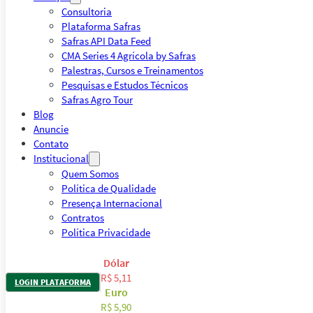
Consultoria
Plataforma Safras
Safras API Data Feed
CMA Series 4 Agrícola by Safras
Palestras, Cursos e Treinamentos
Pesquisas e Estudos Técnicos
Safras Agro Tour
Blog
Anuncie
Contato
Institucional
Quem Somos
Política de Qualidade
Presença Internacional
Contratos
Política Privacidade
Dólar
R$ 5,11
LOGIN PLATAFORMA
Euro
R$ 5,90