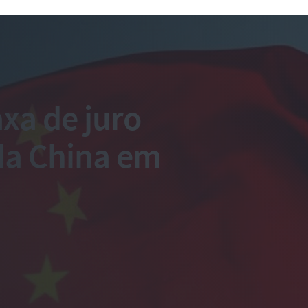
xa de juro
da China em