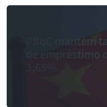
PBoC mantém ta
de empréstimo 
3,65%
20 de outubro de 2022
-
0 comentários