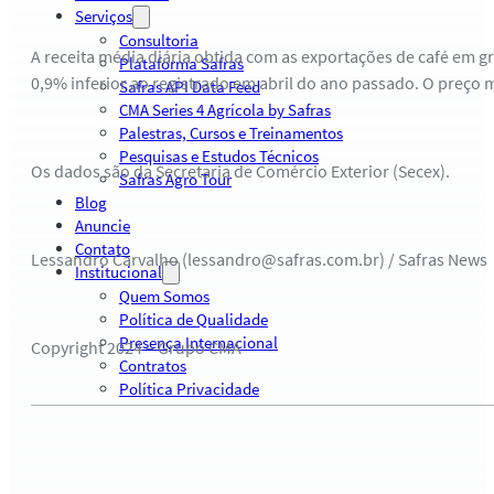
Serviços
Consultoria
A receita média diária obtida com as exportações de café em g
Plataforma Safras
0,9% inferior ao registrado em abril do ano passado. O preço
Safras API Data Feed
CMA Series 4 Agrícola by Safras
Palestras, Cursos e Treinamentos
Pesquisas e Estudos Técnicos
Os dados são da Secretaria de Comércio Exterior (Secex).
Safras Agro Tour
Blog
Anuncie
Contato
Lessandro Carvalho (lessandro@safras.com.br) / Safras News
Institucional
Quem Somos
Política de Qualidade
Presença Internacional
Copyright 2024 – Grupo CMA
Contratos
Política Privacidade