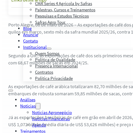
CMA Series 4 Agrícola by Safras
Palestras, Cursos e Treinamentos
Pesquisas e Estudos Técnicos
Safras Agro Tour
Porto Alegre, 08 de maio de 2026 – As exportações de café do
Blog
quilos em março, sexto mês da safra mundial 2025/26, contra 
Anuncie
Contato
Institucional
Quem Somos
Segundo a OIC, as exportações de café dos seis primeiros me
Política de Qualidade
com 68,67 milhões de sacas em 2024/25.
Presença Internacional
Contratos
Política Privacidade
As exportações de café arábica totalizaram 82,70 milhões de s
embarques de robusta somaram 59,85 milhões de sacas, contra
Análises
Notícias
Notícias Agronegócio
Já as exportações brasileiras de café em grão em abril de 2026
Notícias Financeiras
US$ 1,072 bilhão (média diária de US$ 53,626 milhões) e preço
Agenda
Treinamentos