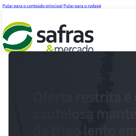
Pular para o conteúdo principal
Pular para o rodapé
Análises
Notícias
Notícias Agronegócio
Notícias Financeiras
Oferta restrita 
Agenda
Treinamentos
cautelosa mant
Serviços
Consultoria
Plataforma Safras
de trigo lento e
Safras API Data Feed
CMA Series 4 Agrícola by Safras