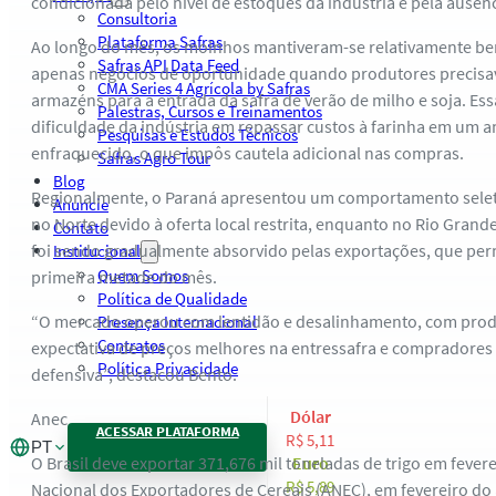
condicionada pelo nível de estoques da indústria e pela ausê
Consultoria
Plataforma Safras
Ao longo do mês, os moinhos mantiveram-se relativamente be
Safras API Data Feed
apenas negócios de oportunidade quando produtores precisa
CMA Series 4 Agrícola by Safras
armazéns para a entrada da safra de verão de milho e soja. Ess
Palestras, Cursos e Treinamentos
dificuldade da indústria em repassar custos à farinha em um
Pesquisas e Estudos Técnicos
enfraquecido, o que impôs cautela adicional nas compras.
Safras Agro Tour
Blog
Regionalmente, o Paraná apresentou um comportamento sele
Anuncie
no Norte devido à oferta local restrita, enquanto no Rio Grand
Contato
foi sendo gradualmente absorvido pelas exportações, que pe
Institucional
Quem Somos
primeira metade do mês.
Política de Qualidade
“O mercado operou com lentidão e desalinhamento, com prod
Presença Internacional
Contratos
expectativa de preços melhores na entressafra e compradore
Política Privacidade
defensiva”, destacou Bento.
Dólar
Anec
ACESSAR PLATAFORMA
R$ 5,11
PT
O Brasil deve exportar 371,676 mil toneladas de trigo em fever
Euro
R$ 5,89
Nacional dos Exportadores de Cereais (ANEC), em fevereiro do