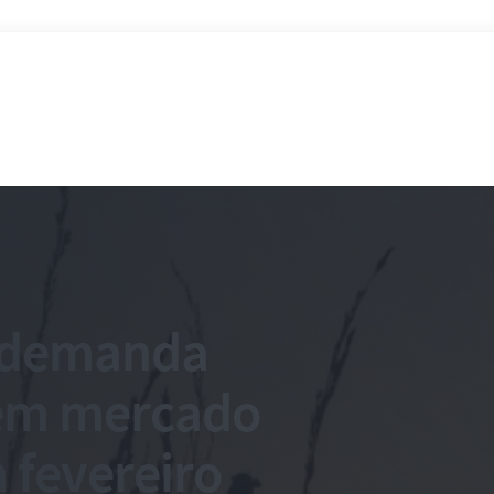
e demanda
ém mercado
m fevereiro