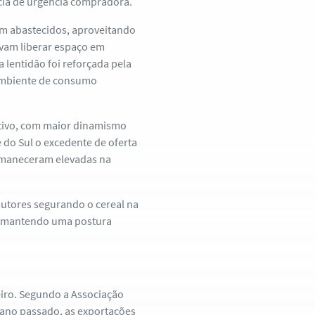
ncia de urgência compradora.
m abastecidos, aproveitando
vam liberar espaço em
a lentidão foi reforçada pela
 ambiente de consumo
tivo, com maior dinamismo
e do Sul o excedente de oferta
rmaneceram elevadas na
utores segurando o cereal na
s mantendo uma postura
eiro. Segundo a Associação
 ano passado, as exportações