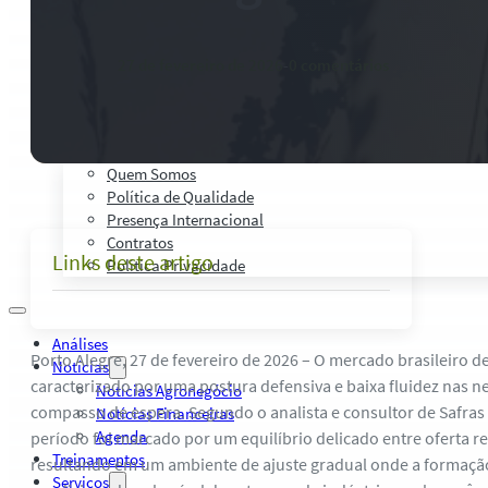
Palestras, Cursos e Treinamentos
Pesquisas e Estudos Técnicos
Safras Agro Tour
27 de fevereiro de 2026
-
0 comentários
Blog
Anuncie
Contato
Institucional
Quem Somos
Política de Qualidade
Presença Internacional
Contratos
Links deste artigo
Política Privacidade
Análises
Porto Alegre, 27 de fevereiro de 2026 – O mercado brasileiro de
Notícias
caracterizado por uma postura defensiva e baixa fluidez nas 
Notícias Agronegócio
compasso de espera. Segundo o analista e consultor de Safras 
Notícias Financeiras
Agenda
período foi marcado por um equilíbrio delicado entre oferta r
Treinamentos
resultando em um ambiente de ajuste gradual onde a formaçã
Serviços