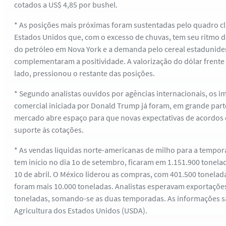
cotados a US$ 4,85 por bushel.
* As posições mais próximas foram sustentadas pelo quadro c
Estados Unidos que, com o excesso de chuvas, tem seu ritmo d
do petróleo em Nova York e a demanda pelo cereal estadunid
complementaram a positividade. A valorização do dólar frente
lado, pressionou o restante das posições.
* Segundo analistas ouvidos por agências internacionais, os i
comercial iniciada por Donald Trump já foram, em grande parte
mercado abre espaço para que novas expectativas de acordos 
suporte às cotações.
* As vendas líquidas norte-americanas de milho para a tempor
tem início no dia 1o de setembro, ficaram em 1.151.900 tone
10 de abril. O México liderou as compras, com 401.500 tonela
foram mais 10.000 toneladas. Analistas esperavam exportações 
toneladas, somando-se as duas temporadas. As informações 
Agricultura dos Estados Unidos (USDA).