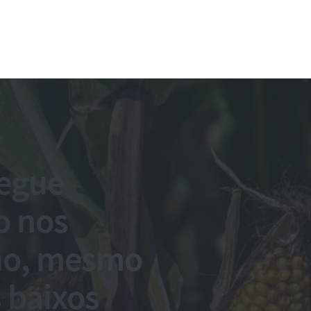
segue
o nos
lho, mesmo
 baixos