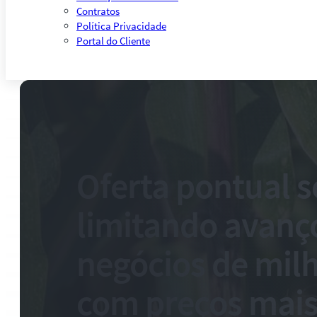
Contratos
Política Privacidade
Portal do Cliente
Oferta pontual 
limitando avanç
negócios de mi
com preços mais