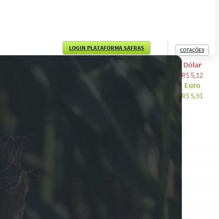
LOGIN PLATAFORMA SAFRAS
COTAÇÕES
Dólar
English
R$ 5,12
Euro
Español
R$ 5,91