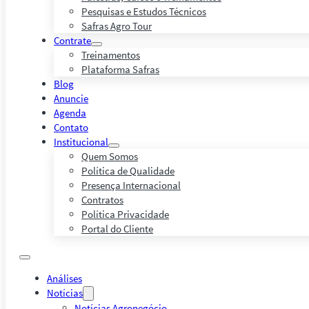
Pesquisas e Estudos Técnicos
Safras Agro Tour
Contrate
Treinamentos
Plataforma Safras
Blog
Anuncie
Agenda
Contato
Institucional
Quem Somos
Política de Qualidade
Presença Internacional
Contratos
Política Privacidade
Portal do Cliente
Análises
Notícias
Notícias Agronegócio