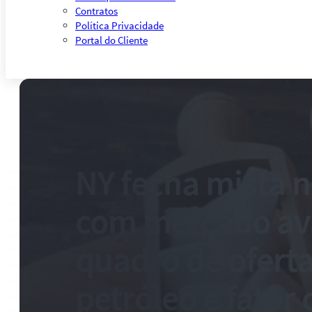
Contratos
Política Privacidade
Portal do Cliente
NY fecha mista n
com mercado av
quadro de oferta
petróleo e fator