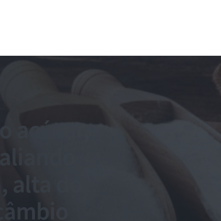
o açúcar,
aliando
, alta do
 câmbio