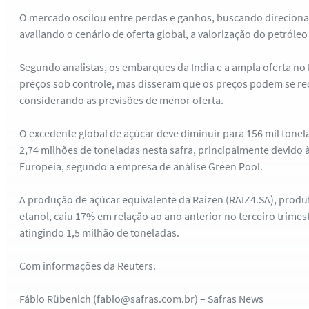
O mercado oscilou entre perdas e ganhos, buscando direcion
avaliando o cenário de oferta global, a valorização do petróleo
Segundo analistas, os embarques da India e a ampla oferta no
preços sob controle, mas disseram que os preços podem se re
considerando as previsões de menor oferta.
O excedente global de açúcar deve diminuir para 156 mil tonel
2,74 milhões de toneladas nesta safra, principalmente devido
Europeia, segundo a empresa de análise Green Pool.
A produção de açúcar equivalente da Raizen (RAIZ4.SA), produt
etanol, caiu 17% em relação ao ano anterior no terceiro trimes
atingindo 1,5 milhão de toneladas.
Com informações da Reuters.
Fábio Rübenich (fabio@safras.com.br) – Safras News