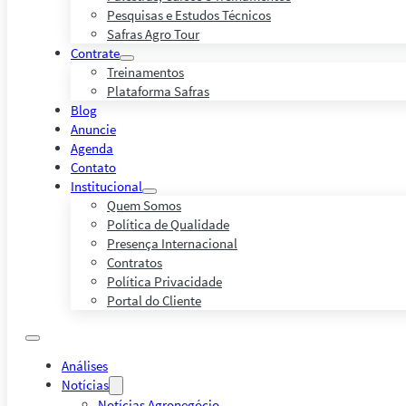
Pesquisas e Estudos Técnicos
Safras Agro Tour
Contrate
Treinamentos
Plataforma Safras
Blog
Anuncie
Agenda
Contato
Institucional
Quem Somos
Política de Qualidade
Presença Internacional
Contratos
Política Privacidade
Portal do Cliente
Análises
Notícias
Notícias Agronegócio