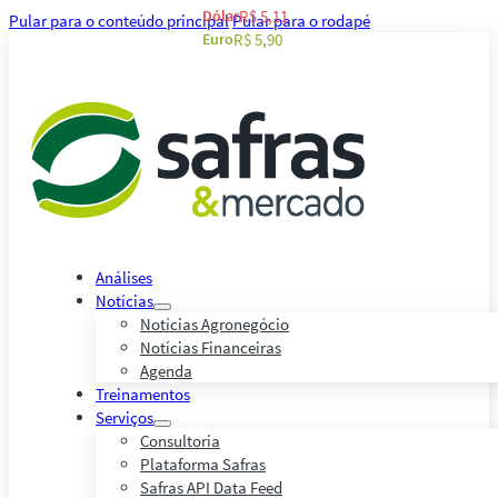
Dólar
R$ 5,11
Pular para o conteúdo principal
Pular para o rodapé
Euro
R$ 5,90
Análises
Notícias
Notícias Agronegócio
Notícias Financeiras
Agenda
Treinamentos
Serviços
Consultoria
Plataforma Safras
Safras API Data Feed