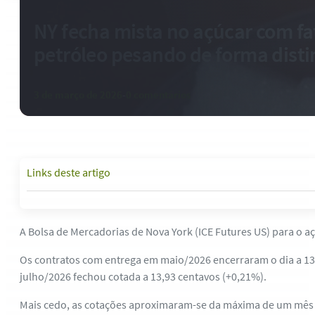
NY fecha mista no açúcar com fa
petróleo pesando de forma disti
3 de março de 2026
-
0 comentários
Links deste artigo
A Bolsa de Mercadorias de Nova York (ICE Futures US) para o a
Os contratos com entrega em maio/2026 encerraram o dia a 13,9
julho/2026 fechou cotada a 13,93 centavos (+0,21%).
Mais cedo, as cotações aproximaram-se da máxima de um mês a