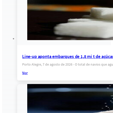
Line-up aponta embarques de 1,8 mi t de açúca
Porto Alegre, 7 de agosto de 2026 - O total de navios que a
Ver