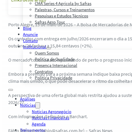
CMA Series 4 Agrícola by Safras
Palestras, Cursos e Treinamentos
Pesquisas e Estudos Técnicos
Safras Agro Tour
Porto Alegre, 13 de maio de 2026 – A Bolsa de Mercadorias de 
Blog
Anuncie
Os contratos com entrega em julho/2026 encerraram o dia a 15,
Contato
outubro/26 fechou a 15,84 centavos (+2%).
Institucional
Quem Somos
Política de Qualidade
O mercado continua acompanhando de perto o progresso inicial 
Presença Internacional
Contratos
Embora a previsão para a próxima semana indique baixa precip
Política Privacidade
clima mais úmido, o que pode desacelerar o ritmo da colheita 
A perspectiva de uma oferta global mais restrita ajudou a sus
Análises
2026/27.
Notícias
Notícias Agronegócio
Com informações da Reuters e Barchart.
Notícias Financeiras
Agenda
Treinamentos
Fábio Rübenich (fabio@safras.com.br) – Safras News