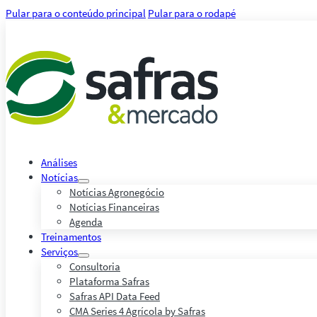
Pular para o conteúdo principal
Pular para o rodapé
Análises
Notícias
Notícias Agronegócio
Notícias Financeiras
Agenda
Treinamentos
Serviços
Consultoria
Plataforma Safras
Safras API Data Feed
CMA Series 4 Agrícola by Safras