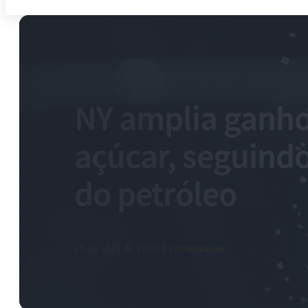
NY amplia ganho
açúcar, seguind
do petróleo
29 de abril de 2026
-
0 comentários