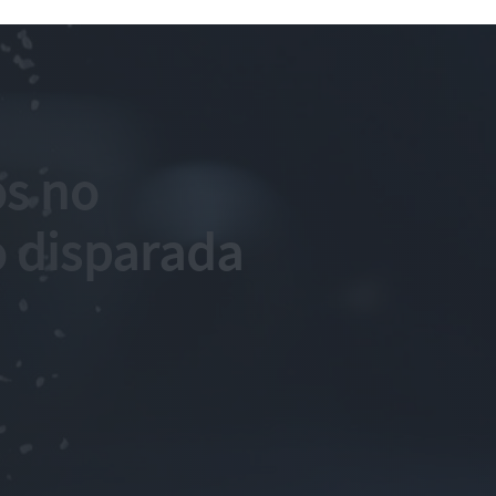
s no
o disparada