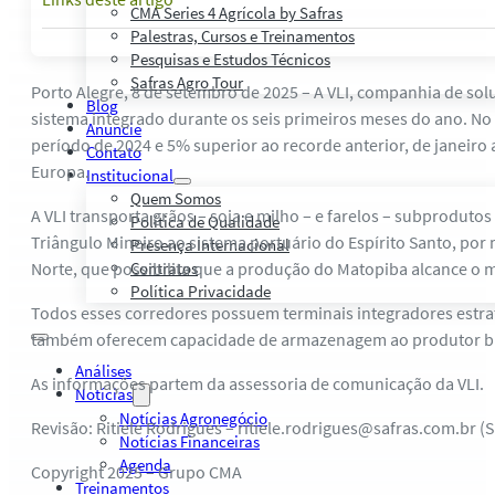
CMA Series 4 Agrícola by Safras
Palestras, Cursos e Treinamentos
Pesquisas e Estudos Técnicos
Safras Agro Tour
Porto Alegre, 8 de setembro de 2025 – A VLI, companhia de solu
Blog
sistema integrado durante os seis primeiros meses do ano. No
Anuncie
período de 2024 e 5% superior ao recorde anterior, de janeiro
Contato
Europa.
Institucional
Quem Somos
A VLI transporta grãos – soja e milho – e farelos – subprodut
Política de Qualidade
Triângulo Mineiro ao sistema portuário do Espírito Santo, por
Presença Internacional
Norte, que possibilita que a produção do Matopiba alcance o m
Contratos
Política Privacidade
Todos esses corredores possuem terminais integradores estrat
também oferecem capacidade de armazenagem ao produtor brasil
Análises
As informações partem da assessoria de comunicação da VLI.
Notícias
Notícias Agronegócio
Revisão: Ritiele Rodrigues – ritiele.rodrigues@safras.com.br (
Notícias Financeiras
Agenda
Copyright 2025 – Grupo CMA
Treinamentos