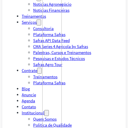
Notícias Agronegócio
Notícias Financeiras
Treinamentos
Serviços
Consultoria
Plataforma Safras
Safras API Data Feed
CMA Series 4 Agrícola by Safras
Palestras, Cursos e Treinamentos
Pesquisas e Estudos Técnicos
Safras Agro Tour
Contrate
Treinamentos
Plataforma Safras
Blog
Anuncie
Agenda
Contato
Institucional
Quem Somos
Política de Qualidade