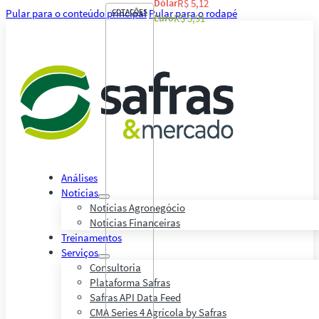
Dólar
R$ 5,12
Pular para o conteúdo principal
COTAÇÕES
Pular para o rodapé
Euro
R$ 5,91
Análises
Notícias
Notícias Agronegócio
Notícias Financeiras
Treinamentos
Serviços
Consultoria
Plataforma Safras
Safras API Data Feed
CMA Series 4 Agrícola by Safras