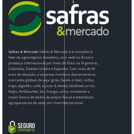
Safras & Mercado
Safras & Mercado é a consultoria
líder do agronegócio brasileiro, com sede no Brasil e
presença internacional por meio de filiais na Argentina,
Colômbia, Estados Unidos e Espanha. Com mais de 50
anos de atuação, a empresa monitora diariamente os
mercados globais de soja (grão, farelo e óleo), milho,
trigo, algodão, café, açúcar & etanol, biodiesel, arroz,
feijão, fertilizantes, boi, frango, suíno, mantendo o
maior banco de dados de preços físicos e estatísticas
agropecuárias do setor em nível internacional.