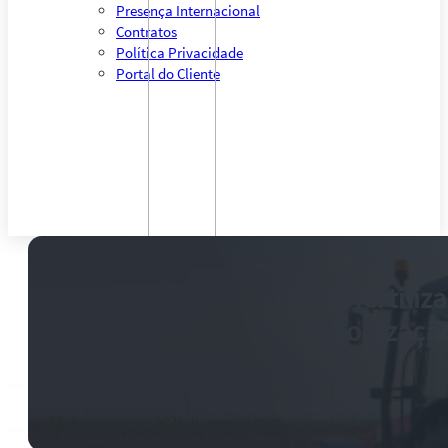
Presença Internacional
Contratos
Política Privacidade
Portal do Cliente
Mosaic destaca papel de fertiliz
sustentáveis na descarbonizaçã
agronegócio
28 de janeiro de 2026
-
0 comentários