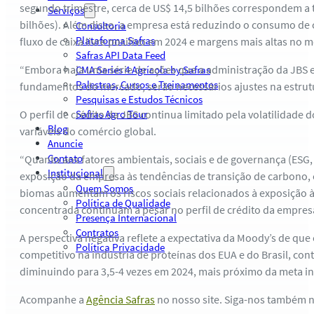
segundo trimestre, cerca de US$ 14,5 bilhões correspondem a
Serviços
bilhões). Além disso, a empresa está reduzindo o consumo de 
Consultoria
Plataforma Safras
fluxo de caixa livre positivo em 2024 e margens mais altas no 
Safras API Data Feed
“Embora haja uma série de ações que a administração da JBS
CMA Series 4 Agrícola by Safras
Palestras, Cursos e Treinamentos
fundamentos do mercado, serão necessários ajustes na estrutura
Pesquisas e Estudos Técnicos
O perfil de crédito da JBS continua limitado pela volatilidade 
Safras Agro Tour
Blog
variáveis do comércio global.
Anuncie
Contato
“Quanto aos fatores ambientais, sociais e de governança (ESG,
Institucional
exposição da empresa às tendências de transição de carbono, c
Quem Somos
biomas aumentam os riscos sociais relacionados à exposição 
Política de Qualidade
concentrada continuam a pesar no perfil de crédito da empresa
Presença Internacional
Contratos
A perspectiva negativa reflete a expectativa da Moody’s de 
Política Privacidade
competitivo na indústria de proteínas dos EUA e do Brasil, c
diminuindo para 3,5-4 vezes em 2024, mais próximo da meta ind
Acompanhe a
Agência Safras
no nosso site. Siga-nos também 