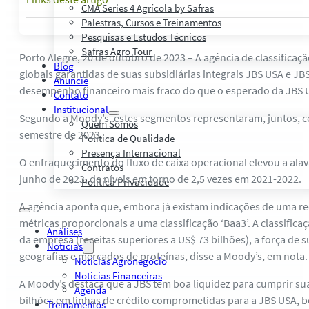
CMA Series 4 Agrícola by Safras
Palestras, Cursos e Treinamentos
Pesquisas e Estudos Técnicos
Safras Agro Tour
Porto Alegre, 20 de outubro de 2023 – A agência de classificaç
Blog
globais garantidas de suas subsidiárias integrais JBS USA e JBS
Anuncie
desempenho financeiro mais fraco do que o esperado da JBS US
Contato
Institucional
Segundo a Moody’s, estes segmentos representaram, juntos, ce
Quem Somos
semestre de 2023.
Política de Qualidade
Presença Internacional
O enfraquecimento do fluxo de caixa operacional elevou a ala
Contratos
junho de 2023, de níveis em torno de 2,5 vezes em 2021-2022.
Política Privacidade
A agência aponta que, embora já existam indicações de uma re
métricas proporcionais a uma classificação ‘Baa3’. A classifi
Análises
da empresa (receitas superiores a US$ 73 bilhões), a força de
Notícias
geografias e mercados de proteínas, disse a Moody’s, em nota.
Notícias Agronegócio
Notícias Financeiras
A Moody’s destaca que a JBS tem boa liquidez para cumprir suas
Agenda
bilhões em linhas de crédito comprometidas para a JBS USA, be
Treinamentos