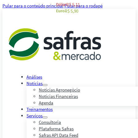
Dólar
R$ 5,11
Pular para o conteúdo principal
Pular para o rodapé
Euro
R$ 5,90
Análises
Notícias
Notícias Agronegócio
Notícias Financeiras
Agenda
Treinamentos
Serviços
Consultoria
Plataforma Safras
Safras API Data Feed