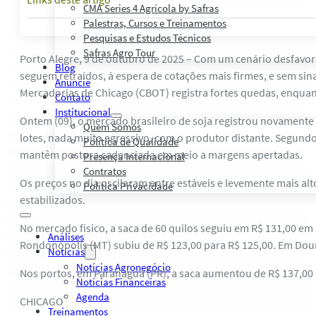
CMA Series 4 Agrícola by Safras
Palestras, Cursos e Treinamentos
Pesquisas e Estudos Técnicos
Safras Agro Tour
Porto Alegre, 9 de outubro de 2025 – Com um cenário desfavor
Blog
seguem retraídos, à espera de cotações mais firmes, e sem sina
Anuncie
Mercadorias de Chicago (CBOT) registra fortes quedas, enquan
Contato
Institucional
Ontem (09), o mercado brasileiro de soja registrou novamente
Quem Somos
lotes, nada muito agressivo, com o produtor distante. Segun
Política de Qualidade
mantêm postura cadenciada em meio a margens apertadas.
Presença Internacional
Contratos
Os preços no dia oscilaram entre estáveis e levemente mais 
Política Privacidade
estabilizados.
No mercado físico, a saca de 60 quilos seguiu em R$ 131,00 e
Análises
Rondonópolis (MT) subiu de R$ 123,00 para R$ 125,00. Em Dour
Notícias
Notícias Agronegócio
Nos portos, em Paranaguá (PR), a saca aumentou de R$ 137,00 
Notícias Financeiras
Agenda
CHICAGO
Treinamentos