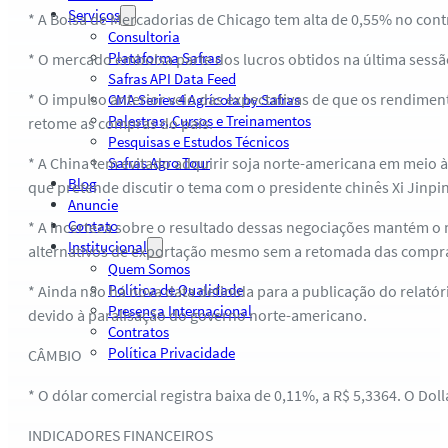
Serviços
* A Bolsa de Mercadorias de Chicago tem alta de 0,55% no cont
Consultoria
Plataforma Safras
* O mercado embolsa parte dos lucros obtidos na última sessã
Safras API Data Feed
* O impulso anterior veio das expectativas de que os rendime
CMA Series 4 Agrícola by Safras
Palestras, Cursos e Treinamentos
retome as compras do país.
Pesquisas e Estudos Técnicos
* A China tem evitado adquirir soja norte-americana em meio 
Safras Agro Tour
Blog
que pretende discutir o tema com o presidente chinês Xi Jinpi
Anuncie
Contato
* A incerteza sobre o resultado dessas negociações mantém o
Institucional
alternativos de exportação mesmo sem a retomada das compra
Quem Somos
Política de Qualidade
* Ainda não há nova data definida para a publicação do relat
Presença Internacional
devido à paralisação do governo norte-americano.
Contratos
Política Privacidade
CÂMBIO
* O dólar comercial registra baixa de 0,11%, a R$ 5,3364. O Dol
INDICADORES FINANCEIROS