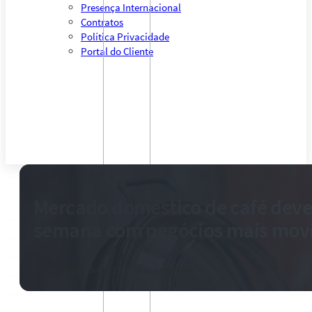
Presença Internacional
Contratos
Política Privacidade
Portal do Cliente
Mercado doméstico de café deve 
semana com negócios mais mo
30 de junho de 2025
-
0 comentários