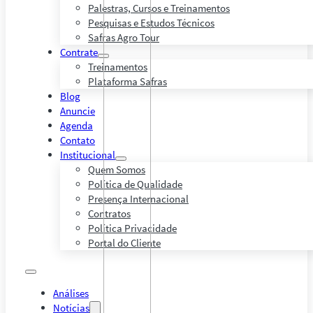
Palestras, Cursos e Treinamentos
Pesquisas e Estudos Técnicos
Safras Agro Tour
Contrate
Treinamentos
Plataforma Safras
Blog
Anuncie
Agenda
Contato
Institucional
Quem Somos
Política de Qualidade
Presença Internacional
Contratos
Política Privacidade
Portal do Cliente
Análises
Notícias