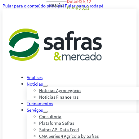
Dólar
R$ 5,12
Pular para o conteúdo principal
COTAÇÕES
Pular para o rodapé
Euro
R$ 5,91
Análises
Notícias
Notícias Agronegócio
Notícias Financeiras
Treinamentos
Serviços
Consultoria
Plataforma Safras
Safras API Data Feed
CMA Series 4 Agrícola by Safras