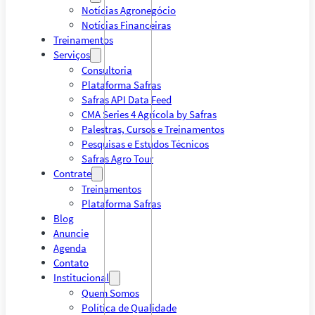
Notícias Agronegócio
Notícias Financeiras
Treinamentos
Serviços
Consultoria
Plataforma Safras
Safras API Data Feed
CMA Series 4 Agrícola by Safras
Palestras, Cursos e Treinamentos
Pesquisas e Estudos Técnicos
Safras Agro Tour
Contrate
Treinamentos
Plataforma Safras
Blog
Anuncie
Agenda
Contato
Institucional
Quem Somos
Política de Qualidade