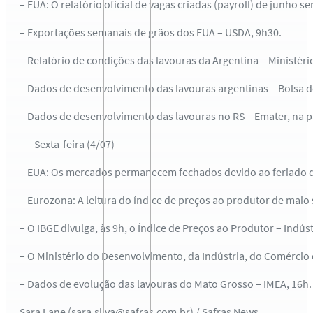
– EUA: O relatório oficial de vagas criadas (payroll) de junho
– Exportações semanais de grãos dos EUA – USDA, 9h30.
– Relatório de condições das lavouras da Argentina – Ministério
– Dados de desenvolvimento das lavouras argentinas – Bolsa d
– Dados de desenvolvimento das lavouras no RS – Emater, na pa
—–Sexta-feira (4/07)
– EUA: Os mercados permanecem fechados devido ao feriado d
– Eurozona: A leitura do índice de preços ao produtor de maio 
– O IBGE divulga, às 9h, o Índice de Preços ao Produtor – Indús
– O Ministério do Desenvolvimento, da Indústria, do Comércio 
– Dados de evolução das lavouras do Mato Grosso – IMEA, 16h.
Sara Lane (sara.silva@safras.com.br) / Safras News