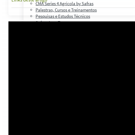
CMA Series 4 Agrícola by Safras
Palestras, Cursos e Treinamentos
Pesquisas e Estudos Técnicos
Safras Agro Tour
Blog
Anuncie
Contato
Institucional
Quem Somos
Política de Qualidade
Presença Internacional
Contratos
Política Privacidade
Análises
Notícias
Notícias Agronegócio
Notícias Financeiras
Agenda
Treinamentos