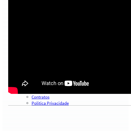
Serviços
Consultoria
Plataforma Safras
Safras API Data Feed
CMA Series 4 Agrícola by Safras
Palestras, Cursos e Treinamentos
Pesquisas e Estudos Técnicos
Safras Agro Tour
Blog
Anuncie
Contato
Institucional
Quem Somos
Política de Qualidade
Presença Internacional
Contratos
Política Privacidade