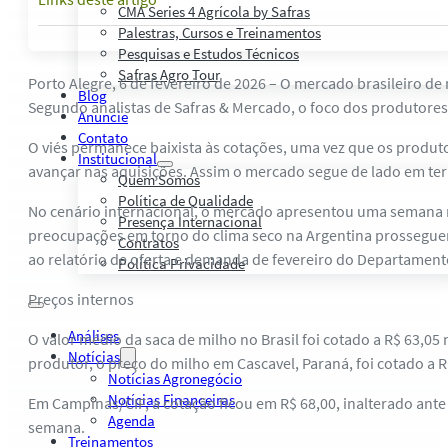
CMA Series 4 Agrícola by Safras
Palestras, Cursos e Treinamentos
Pesquisas e Estudos Técnicos
Safras Agro Tour
Porto Alegre, 6 de fevereiro de 2026 – O mercado brasileiro 
Blog
Segundo analistas de Safras & Mercado, o foco dos produtores
Anuncie
Contato
O viés permanece baixista às cotações, uma vez que os produ
Institucional
avançar nas aquisições. Assim o mercado segue de lado em t
Quem Somos
Política de Qualidade
No cenário internacional, o mercado apresentou uma semana m
Presença Internacional
preocupações em torno do clima seco na Argentina prossegue
Contratos
ao relatório de oferta e demanda de fevereiro do Departamento 
Política Privacidade
Preços internos
Análises
O valor médio da saca de milho no Brasil foi cotado a R$ 63,05
Notícias
produtor, o preço do milho em Cascavel, Paraná, foi cotado a 
Notícias Agronegócio
Notícias Financeiras
Em Campinas/CIF, a cotação ficou em R$ 68,00, inalterado ant
Agenda
semana.
Treinamentos