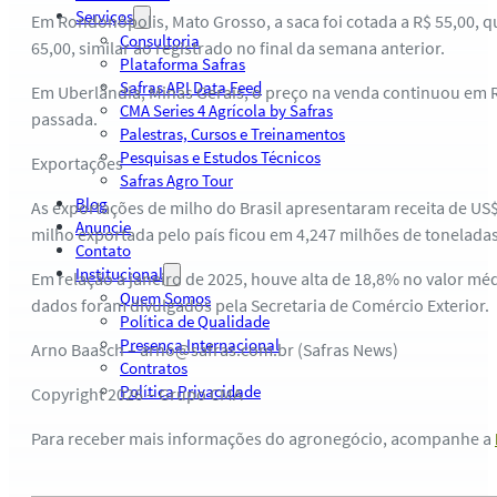
Serviços
Em Rondonópolis, Mato Grosso, a saca foi cotada a R$ 55,00, q
Consultoria
65,00, similar ao registrado no final da semana anterior.
Plataforma Safras
Safras API Data Feed
Em Uberlândia, Minas Gerais, o preço na venda continuou em R
CMA Series 4 Agrícola by Safras
passada.
Palestras, Cursos e Treinamentos
Pesquisas e Estudos Técnicos
Exportações
Safras Agro Tour
Blog
As exportações de milho do Brasil apresentaram receita de US$
Anuncie
milho exportada pelo país ficou em 4,247 milhões de tonelada
Contato
Institucional
Em relação a janeiro de 2025, houve alta de 18,8% no valor m
Quem Somos
dados foram divulgados pela Secretaria de Comércio Exterior.
Política de Qualidade
Presença Internacional
Arno Baasch – arno@safras.com.br (Safras News)
Contratos
Política Privacidade
Copyright 2026 – Grupo CMA
Para receber mais informações do agronegócio, acompanhe a