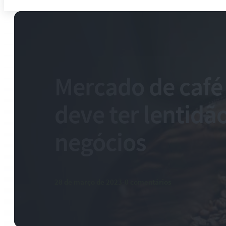
Mercado de café 
deve ter lentidã
negócios
28 de março de 2023
-
0 comentários