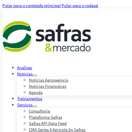
Pular para o conteúdo principal
Pular para o rodapé
Análises
Notícias
Notícias Agronegócio
Notícias Financeiras
Agenda
Treinamentos
Serviços
Consultoria
Plataforma Safras
Safras API Data Feed
CMA Series 4 Agrícola by Safras