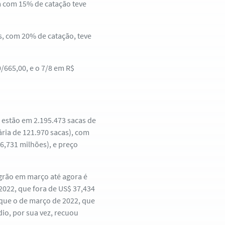
a com 15% de catação teve
s, com 20% de catação, teve
0/665,00, e o 7/8 em R$
 estão em 2.195.473 sacas de
ária de 121.970 sacas), com
6,731 milhões), e preço
 grão em março até agora é
022, que fora de US$ 37,434
que o de março de 2022, que
dio, por sua vez, recuou