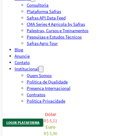
Consultoria
Plataforma Safras
Safras API Data Feed
CMA Series 4 Agrícola by Safras
Palestras, Cursos e Treinamentos
Pesquisas e Estudos Técnicos
Safras Agro Tour
Blog
Anuncie
Contato
Institucional
Quem Somos
Política de Qualidade
Presença Internacional
Contratos
Política Privacidade
Dólar
R$ 5,11
LOGIN PLATAFORMA
Euro
R$ 5,90