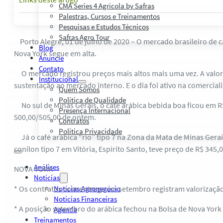
CMA Series 4 Agrícola by Safras
Palestras, Cursos e Treinamentos
Pesquisas e Estudos Técnicos
Safras Agro Tour
Porto Alegre, 01 de julho de 2020 – O mercado brasileiro de c
Blog
Nova York segue em alta.
Anuncie
Contato
O mercado registrou preços mais altos mais uma vez. A valori
Institucional
sustentação ao mercado interno. E o dia foi ativo na comercia
Quem Somos
Política de Qualidade
No sul de Minas Gerais, o café arábica bebida boa ficou em R$
Presença Internacional
500,00/505,00 de ontem.
Contratos
Política Privacidade
Já o café arábica “rio” tipo 7 na Zona da Mata de Minas Gera
conilon tipo 7 em Vitória, Espírito Santo, teve preço de R$ 345,
Análises
NOVA YORK
Notícias
* Os contratos com entrega em setembro registram valorização 
Notícias Agronegócio
Notícias Financeiras
* A posição setembro do arábica fechou na Bolsa de Nova York 
Agenda
Treinamentos