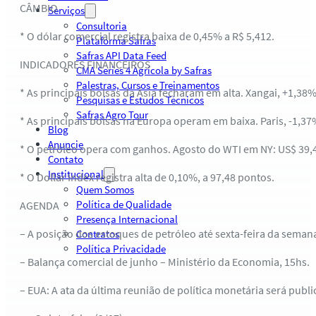
CÂMBIO
Serviços
Consultoria
* O dólar comercial registra baixa de 0,45% a R$ 5,412.
Plataforma Safras
Safras API Data Feed
INDICADORES FINANCEIROS
CMA Series 4 Agrícola by Safras
Palestras, Cursos e Treinamentos
* As principais bolsas da Ásia fecharam em alta. Xangai, +1,38%
Pesquisas e Estudos Técnicos
Safras Agro Tour
* As principais bolsas na Europa operam em baixa. Paris, -1,37
Blog
Anuncie
* O petróleo opera com ganhos. Agosto do WTI em NY: US$ 39,42
Contato
Institucional
* O Dollar Index registra alta de 0,10%, a 97,48 pontos.
Quem Somos
Política de Qualidade
AGENDA
Presença Internacional
– A posição dos estoques de petróleo até sexta-feira da sema
Contratos
Política Privacidade
– Balança comercial de junho – Ministério da Economia, 15hs.
– EUA: A ata da última reunião de política monetária será publ