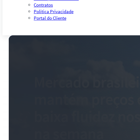
Contratos
Política Privacidade
Portal do Cliente
Mercado brasilei
mantém preços e
baixa fluidez no
na semana