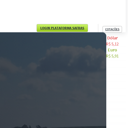
LOGIN PLATAFORMA SAFRAS
COTAÇÕES
Dólar
English
R$ 5,12
Euro
Español
R$ 5,91