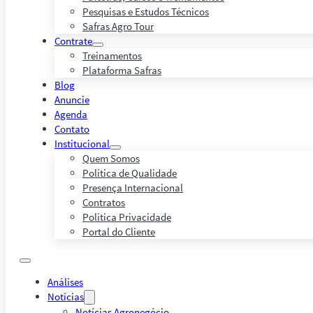
Pesquisas e Estudos Técnicos
Safras Agro Tour
Contrate
Treinamentos
Plataforma Safras
Blog
Anuncie
Agenda
Contato
Institucional
Quem Somos
Política de Qualidade
Presença Internacional
Contratos
Política Privacidade
Portal do Cliente
Análises
Notícias
Notícias Agronegócio