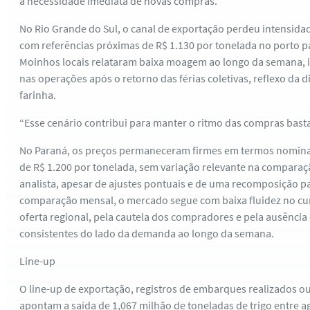
a necessidade imediata de novas compras.
No Rio Grande do Sul, o canal de exportação perdeu intensida
com referências próximas de R$ 1.130 por tonelada no porto 
Moinhos locais relataram baixa moagem ao longo da semana, i
nas operações após o retorno das férias coletivas, reflexo da
farinha.
“Esse cenário contribui para manter o ritmo das compras basta
No Paraná, os preços permaneceram firmes em termos nominai
de R$ 1.200 por tonelada, sem variação relevante na compara
analista, apesar de ajustes pontuais e de uma recomposição p
comparação mensal, o mercado segue com baixa fluidez no cur
oferta regional, pela cautela dos compradores e pela ausência
consistentes do lado da demanda ao longo da semana.
Line-up
O line-up de exportação, registros de embarques realizados o
apontam a saída de 1,067 milhão de toneladas de trigo entre a