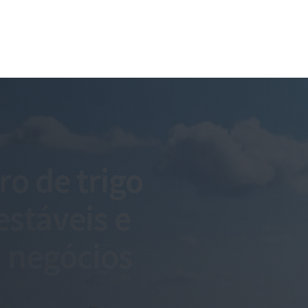
ro de trigo
stáveis e
s negócios