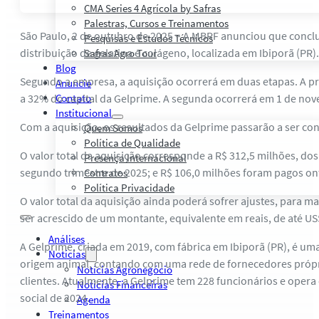
CMA Series 4 Agrícola by Safras
Palestras, Cursos e Treinamentos
São Paulo, 2 de outubro de 2025 – A MBRF anunciou que conclu
Pesquisas e Estudos Técnicos
distribuição de gelatina e colágeno, localizada em Ibiporã (PR).
Safras Agro Tour
Blog
Segundo a empresa, a aquisição ocorrerá em duas etapas. A pri
Anuncie
a 32% do capital da Gelprime. A segunda ocorrerá em 1 de nov
Contato
Institucional
Com a aquisição, os resultados da Gelprime passarão a ser c
Quem Somos
Política de Qualidade
O valor total da aquisição corresponde a R$ 312,5 milhões, dos 
Presença Internacional
segundo trimestre de 2025; e R$ 106,0 milhões foram pagos on
Contratos
Política Privacidade
O valor total da aquisição ainda poderá sofrer ajustes, para 
ser acrescido de um montante, equivalente em reais, de até U
Análises
A Gelprime, criada em 2019, com fábrica em Ibiporã (PR), é um
Notícias
origem animal, contando com uma rede de fornecedores próprio
Notícias Agronegócio
clientes. Atualmente, a Gelprime tem 228 funcionários e opera
Notícias Financeiras
social de 2024.
Agenda
Treinamentos