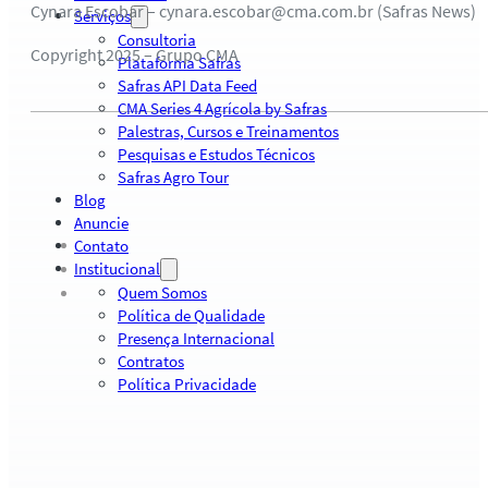
Cynara Escobar – cynara.escobar@cma.com.br (Safras News)
Serviços
Consultoria
Copyright 2025 – Grupo CMA
Plataforma Safras
Safras API Data Feed
CMA Series 4 Agrícola by Safras
Palestras, Cursos e Treinamentos
Pesquisas e Estudos Técnicos
Safras Agro Tour
Blog
Anuncie
Contato
Institucional
Quem Somos
Política de Qualidade
Presença Internacional
Contratos
Política Privacidade