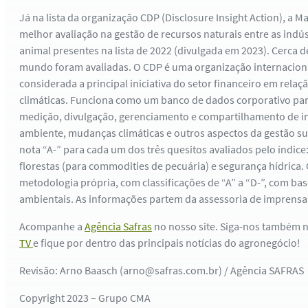
Já na lista da organização CDP (Disclosure Insight Action), a M
melhor avaliação na gestão de recursos naturais entre as indú
animal presentes na lista de 2022 (divulgada em 2023). Cerca 
mundo foram avaliadas. O CDP é uma organização internacional
considerada a principal iniciativa do setor financeiro em rela
climáticas. Funciona como um banco de dados corporativo pa
medição, divulgação, gerenciamento e compartilhamento de 
ambiente, mudanças climáticas e outros aspectos da gestão su
nota “A-” para cada um dos três quesitos avaliados pelo índice
florestas (para commodities de pecuária) e segurança hídrica.
metodologia própria, com classificações de “A” a “D-”, com ba
ambientais. As informações partem da assessoria de imprensa 
Acompanhe a
Agência Safras
no nosso site. Siga-nos também 
TV
e fique por dentro das principais notícias do agronegócio!
Revisão: Arno Baasch (arno@safras.com.br) / Agência SAFRAS
Copyright 2023 – Grupo CMA