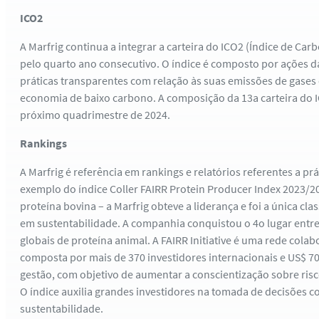
ICO2
A Marfrig continua a integrar a carteira do ICO2 (Índice de Car
pelo quarto ano consecutivo. O índice é composto por ações
práticas transparentes com relação às suas emissões de gases 
economia de baixo carbono. A composição da 13a carteira do I
próximo quadrimestre de 2024.
Rankings
A Marfrig é referência em rankings e relatórios referentes a p
exemplo do índice Coller FAIRR Protein Producer Index 2023/2
proteína bovina – a Marfrig obteve a liderança e foi a única cla
em sustentabilidade. A companhia conquistou o 4o lugar entr
globais de proteína animal. A FAIRR Initiative é uma rede cola
composta por mais de 370 investidores internacionais e US$ 70
gestão, com objetivo de aumentar a conscientização sobre ris
O índice auxilia grandes investidores na tomada de decisões c
sustentabilidade.