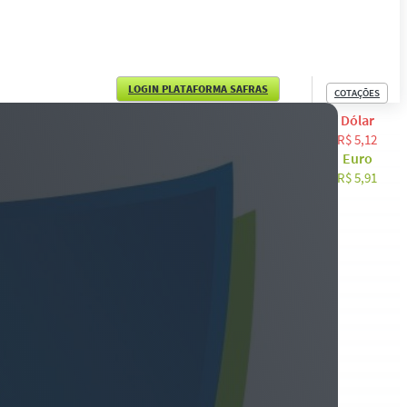
LOGIN PLATAFORMA SAFRAS
COTAÇÕES
Dólar
English
R$ 5,12
Euro
Español
R$ 5,91