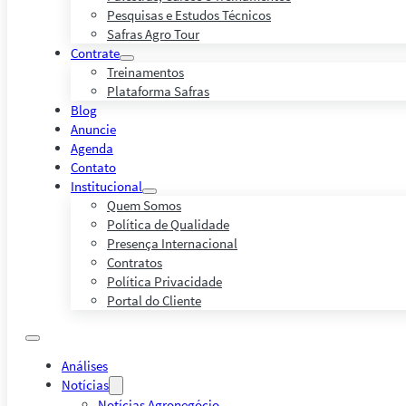
Pesquisas e Estudos Técnicos
Safras Agro Tour
Contrate
Treinamentos
Plataforma Safras
Blog
Anuncie
Agenda
Contato
Institucional
Quem Somos
Política de Qualidade
Presença Internacional
Contratos
Política Privacidade
Portal do Cliente
Análises
Notícias
Notícias Agronegócio