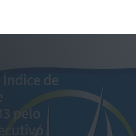
 Índice de
e
B3 pelo
ecutivo