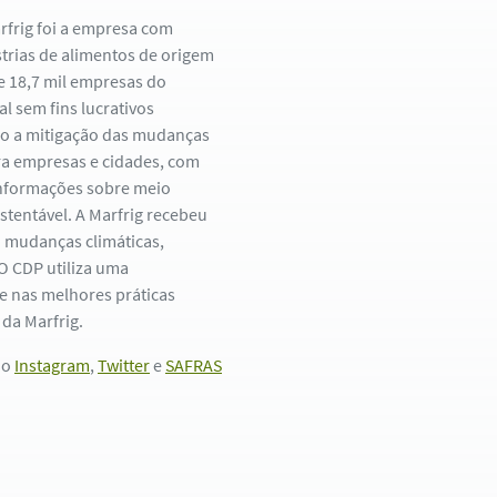
arfrig foi a empresa com
strias de alimentos de origem
de 18,7 mil empresas do
 sem fins lucrativos
ção a mitigação das mudanças
ra empresas e cidades, com
informações sobre meio
stentável. A Marfrig recebeu
: mudanças climáticas,
 O CDP utiliza uma
se nas melhores práticas
da Marfrig.
no
Instagram
,
Twitter
e
SAFRAS