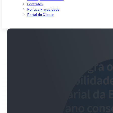
Contratos
Política Privacidade
Portal do Cliente
Marfrig integra o
Sustentabilidad
Empresarial da 
quarto ano cons