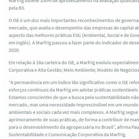
Marfrig obteve 100% de aproveitamento na avaliação qualitativ
pela B3.
O ISE é um dos mais importantes reconhecimentos de governan
mercado, que avalia o desempenho das empresas de capital abe
aspecto das melhores práticas ESG (Ambiental, Social e de Gov
em inglês). A Marfrig passou a fazer parte do indicador de 
2020.
Em relação à 18a carteira do ISE, a Marfrig evoluiu especialme
Corporativa e Alta Gestão; Meio Ambiente; Modelo de Negócios
“A permanência em um índice tão significativo como o ISE ref
esforços contínuos da Marfrig em adotar práticas sustentáveis
Estamos conscientes de que a busca pela sustentabilidade nã
mercado, mas uma necessidade imprescindível em um mundo 
ambientais e sociais cada vez mais complexos. A Marfrig segu
aprimoramento de suas práticas, de forma a contribuir de mane
para o desenvolvimento da agropecuária no Brasil”, afirma Pau
Sustentabilidade e Comunicação Corporativa da Marfrig.