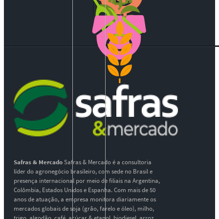
Safras & Mercado
Safras & Mercado é a consultoria
líder do agronegócio brasileiro, com sede no Brasil e
presença internacional por meio de filiais na Argentina,
Colômbia, Estados Unidos e Espanha. Com mais de 50
anos de atuação, a empresa monitora diariamente os
mercados globais de soja (grão, farelo e óleo), milho,
trigo, algodão, café, açúcar & etanol, biodiesel, arroz,