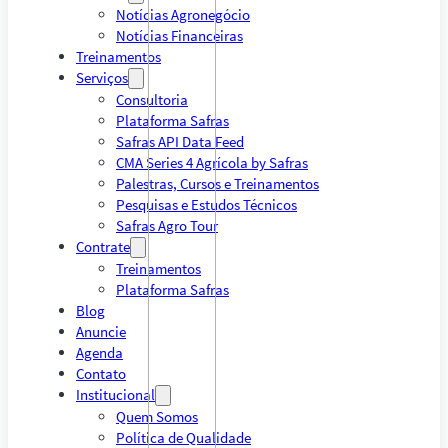
Notícias Agronegócio
Notícias Financeiras
Treinamentos
Serviços
Consultoria
Plataforma Safras
Safras API Data Feed
CMA Series 4 Agrícola by Safras
Palestras, Cursos e Treinamentos
Pesquisas e Estudos Técnicos
Safras Agro Tour
Contrate
Treinamentos
Plataforma Safras
Blog
Anuncie
Agenda
Contato
Institucional
Quem Somos
Política de Qualidade