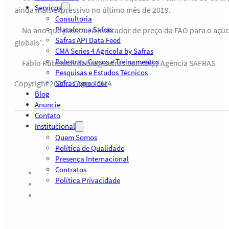
Serviços
ainda mais expressivo no último mês de 2019.
Consultoria
Plataforma Safras
No ano que passou, o indicador de preço da FAO para o açúc
Safras API Data Feed
globais”.
CMA Series 4 Agrícola by Safras
Palestras, Cursos e Treinamentos
Fábio Rübenich (fabio@safras.com.br) / Agência SAFRAS
Pesquisas e Estudos Técnicos
Copyright 2020 – Grupo CMA
Safras Agro Tour
Blog
Anuncie
Contato
Institucional
Quem Somos
Política de Qualidade
Presença Internacional
Contratos
Política Privacidade