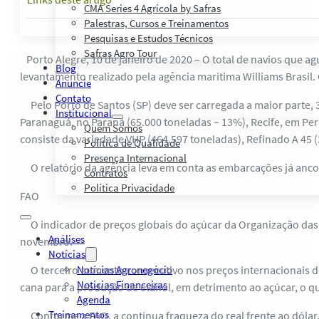
CMA Series 4 Agrícola by Safras
Palestras, Cursos e Treinamentos
Pesquisas e Estudos Técnicos
Safras Agro Tour
Porto Alegre, 10 de janeiro de 2020 – O total de navios que 
Blog
levantamento realizado pela agência marítima Williams Brasil.
Anuncie
Contato
Pelo Porto de Santos (SP) deve ser carregada a maior parte, 3
Institucional
Paranaguá, no Paraná (65.000 toneladas – 13%), Recife, em Pe
Quem Somos
consiste da variedade VHP (464.597 toneladas), Refinado A 45 (3
Política de Qualidade
Presença Internacional
O relatório da agência leva em conta as embarcações já ancor
Contratos
Política Privacidade
FAO
O indicador de preços globais do açúcar da Organização das 
Análises
novembro.
Notícias
O terceiro aumento consecutivo nos preços internacionais do 
Notícias Agronegócio
Notícias Financeiras
cana para a produção de etanol, em detrimento ao açúcar, o q
Agenda
Treinamentos
Conforme a FAO, a contínua fraqueza do real frente ao dólar, 