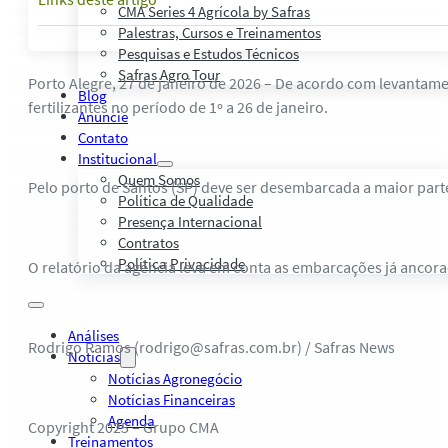
CMA Series 4 Agrícola by Safras
Palestras, Cursos e Treinamentos
Pesquisas e Estudos Técnicos
Safras Agro Tour
Porto Alegre, 27 de janeiro de 2026 – De acordo com levantame
Blog
fertilizantes no período de 1º a 26 de janeiro.
Anuncie
Contato
Institucional
Quem Somos
Pelo porto de Santos (SP) deve ser desembarcada a maior part
Política de Qualidade
Presença Internacional
Contratos
Política Privacidade
O relatório da agência leva em conta as embarcações já ancora
Análises
Rodrigo Ramos (rodrigo@safras.com.br) / Safras News
Notícias
Notícias Agronegócio
Notícias Financeiras
Agenda
Copyright 2025 – Grupo CMA
Treinamentos