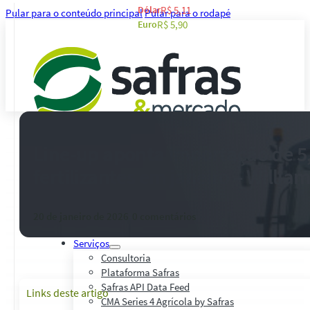
Dólar
R$ 5,11
Pular para o conteúdo principal
Pular para o rodapé
Euro
R$ 5,90
Line-up aponta importação de 5,
Análises
fertilizantes em janeiro – Willia
Notícias
Notícias Agronegócio
Notícias Financeiras
Agenda
20 de janeiro de 2026
-
0 comentários
Treinamentos
Serviços
Consultoria
Plataforma Safras
Safras API Data Feed
Links deste artigo
CMA Series 4 Agrícola by Safras