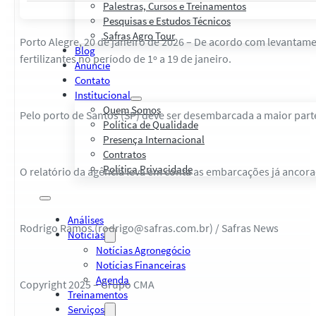
Palestras, Cursos e Treinamentos
Pesquisas e Estudos Técnicos
Safras Agro Tour
Porto Alegre, 20 de janeiro de 2026 – De acordo com levantame
Blog
fertilizantes no período de 1º a 19 de janeiro.
Anuncie
Contato
Institucional
Quem Somos
Pelo porto de Santos (SP) deve ser desembarcada a maior part
Política de Qualidade
Presença Internacional
Contratos
Política Privacidade
O relatório da agência leva em conta as embarcações já ancora
Análises
Rodrigo Ramos (rodrigo@safras.com.br) / Safras News
Notícias
Notícias Agronegócio
Notícias Financeiras
Agenda
Copyright 2025 – Grupo CMA
Treinamentos
Serviços