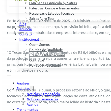
CMA Series 4 Agrícola by Safras
Palestras, Cursos e Treinamentos
Pesquisas e Estudos Técnicos
Safras Agro Tour
Porto Alegre, 10 de dezembro de 2025 – O Ministério de Portos
Blog
na primeira quinzena de março. A previsão foi feita, após a d
Anuncie
roadshow com embaixadas e empresas interessadas e, em seguid
Contato
Institucional
Quem Somos
Política de Qualidade
“O Tecon Santos 10 trará investimentos de R$ 6,4 bilhões e 
Presença Internacional
da produção brasileira e para aumentar a eficiência portuári
Contratos
principais hubs de contêineres da América Latina”, afirmou o 
Política Privacidade
e 5 mil indiretos na obra.
Análises
Notícias
Com a decisão do Tribunal, o processo retorna ao MPor, o que, 
Notícias Agronegócio
técnicos e adequação para a publicação do edital até o final d
Notícias Financeiras
no certame. Sem dúvida, será o maior leilão da história e basta
Agenda
Treinamentos