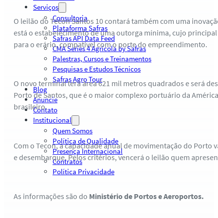
Serviços
Consultoria
O leilão do Tecon Santos 10 contará também com uma inovação
Plataforma Safras
está o estabelecimento de uma outorga mínima, cujo principal 
Safras API Data Feed
para o erário, compatível com o porte do empreendimento.
CMA Series 4 Agrícola by Safras
Palestras, Cursos e Treinamentos
Pesquisas e Estudos Técnicos
Safras Agro Tour
O novo terminal terá área 621 mil metros quadrados e será de
Blog
Porto de Santos, que é o maior complexo portuário da América
Anuncie
brasileiro.
Contato
Institucional
Quem Somos
Política de Qualidade
Com o Tecon, a capacidade anual de movimentação do Porto vai
Presença Internacional
e desembarque. Pelos critérios, vencerá o leilão quem apresen
Contratos
Política Privacidade
As informações são do
Ministério de Portos e Aeroportos.