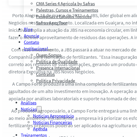
CMA Series 4 Agrícola by Safras
Palestras, Cursos e Treinamentos
Porto Alegre, 18 de março de 2022 – A JBS, líder global em al
Pesquisas e Estudos Técnicos
Negócios neste novo segmento. Localizada em Guaiçara, no inte
Safras Agro Tour
Blog
iniciativa amplia a atuação da JBS na economia circular, em 
Anuncie
fazer o melhor aproveitamento de resíduos das operações. A 
Contato
Institucional
Com esse investimento, a JBS passará a atuar no mercado de in
Quem Somos
Companhia para fabricação de fertilizantes. “Essa inauguração
Política de Qualidade
correto aos resíduos de suas operações, gerando um produto c
Presença Internacional
diretora Executiva na JBS Novos Negócios.
Contratos
Política Privacidade
A Campo Forte produzirá uma linha completa de fertilizantes 
resultados de um alto investimento em inovação. A operação a
apoiada por análises laboratoriais e suporte na tomada de de
Análises
Notícias
Ao produtor agropecuário, a Campo Forte entregará uma linha
Notícias Agronegócio
ao meio ambiente. Inicialmente, a empresa irá priorizar os esfo
Notícias Financeiras
fertilizantes orgânicos poderão ser aplicados na agricultura or
Agenda
Treinamentos