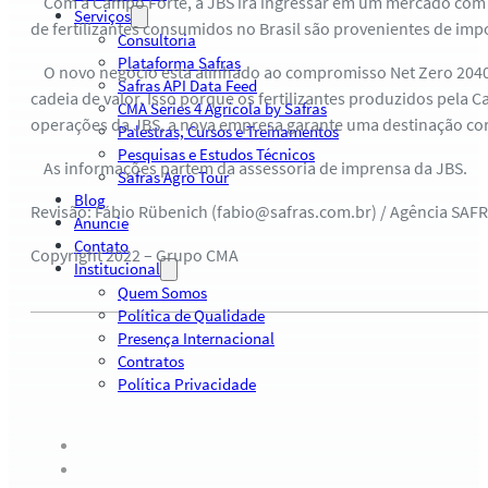
Com a Campo Forte, a JBS irá ingressar em um mercado com p
Serviços
de fertilizantes consumidos no Brasil são provenientes de im
Consultoria
Plataforma Safras
O novo negócio está alinhado ao compromisso Net Zero 2040 d
Safras API Data Feed
cadeia de valor. Isso porque os fertilizantes produzidos pel
CMA Series 4 Agrícola by Safras
operações da JBS, a nova empresa garante uma destinação co
Palestras, Cursos e Treinamentos
Pesquisas e Estudos Técnicos
As informações partem da assessoria de imprensa da JBS.
Safras Agro Tour
Blog
Revisão: Fábio Rübenich (fabio@safras.com.br) / Agência SAF
Anuncie
Contato
Copyright 2022 – Grupo CMA
Institucional
Quem Somos
Política de Qualidade
Presença Internacional
Contratos
Política Privacidade