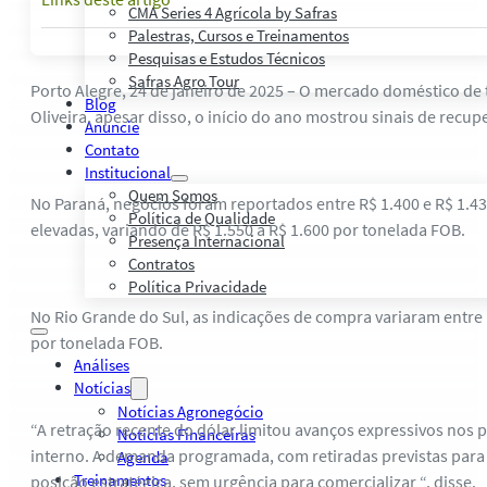
CMA Series 4 Agrícola by Safras
Palestras, Cursos e Treinamentos
Pesquisas e Estudos Técnicos
Safras Agro Tour
Porto Alegre, 24 de janeiro de 2025 – O mercado doméstico de
Blog
Oliveira, apesar disso, o início do ano mostrou sinais de rec
Anuncie
Contato
Institucional
Quem Somos
No Paraná, negócios foram reportados entre R$ 1.400 e R$ 1.4
Política de Qualidade
elevadas, variando de R$ 1.550 a R$ 1.600 por tonelada FOB.
Presença Internacional
Contratos
Política Privacidade
No Rio Grande do Sul, as indicações de compra variaram entre
por tonelada FOB.
Análises
Notícias
Notícias Agronegócio
“A retração recente do dólar limitou avanços expressivos nos
Notícias Financeiras
interno. A demanda programada, com retiradas previstas par
Agenda
Treinamentos
posição estratégica, sem urgência para comercializar “, disse.