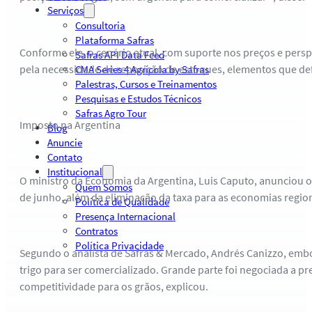
Serviços
Consultoria
Plataforma Safras
Conforme ele, o cenário atual, com suporte nos preços e pers
Safras API Data Feed
pela necessidade de reposição de estoques, elementos que de
CMA Series 4 Agrícola by Safras
Palestras, Cursos e Treinamentos
Pesquisas e Estudos Técnicos
Safras Agro Tour
Imposto na Argentina
Blog
Anuncie
Contato
Institucional
O ministro da Economia da Argentina, Luis Caputo, anunciou ont
Quem Somos
de junho, além da eliminação da taxa para as economias regiona
Política de Qualidade
Presença Internacional
Contratos
Política Privacidade
Segundo o analista de Safras & Mercado, Andrés Canizzo, emb
trigo para ser comercializado. Grande parte foi negociada a pr
competitividade para os grãos, explicou.