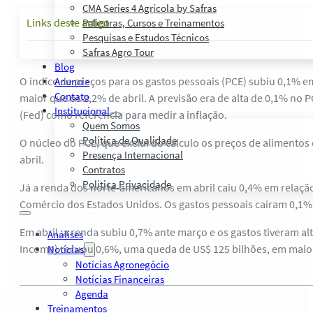
CMA Series 4 Agrícola by Safras
Links deste artigo
Palestras, Cursos e Treinamentos
Pesquisas e Estudos Técnicos
Safras Agro Tour
Blog
O índice de preços para os gastos pessoais (PCE) subiu 0,1% 
Anuncie
Contato
maior que os 2,2% de abril. A previsão era de alta de 0,1% no
Institucional
(Fed) como referência para medir a inflação.
Quem Somos
Política de Qualidade
O núcleo do PCE, que exclui do cálculo os preços de alimento
Presença Internacional
abril.
Contratos
Política Privacidade
Já a renda dos norte-americanos em abril caiu 0,4% em relaç
Comércio dos Estados Unidos. Os gastos pessoais caíram 0,1
Em abril, a renda subiu 0,7% ante março e os gastos tiveram 
Análises
Income) recuou 0,6%, uma queda de US$ 125 bilhões, em maio a
Notícias
Notícias Agronegócio
Notícias Financeiras
Agenda
Treinamentos