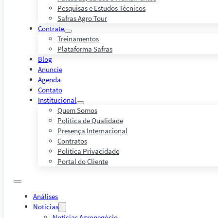
Pesquisas e Estudos Técnicos
Safras Agro Tour
Contrate
Treinamentos
Plataforma Safras
Blog
Anuncie
Agenda
Contato
Institucional
Quem Somos
Política de Qualidade
Presença Internacional
Contratos
Política Privacidade
Portal do Cliente
Análises
Notícias
Notícias Agronegócio