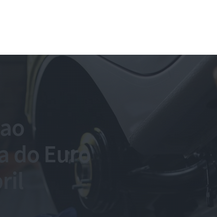
 ao
a do Euro
ril