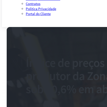
Contratos
Política Privacidade
Portal do Cliente
Índice de preços
produtor da Zon
sobe 0,6% em ab