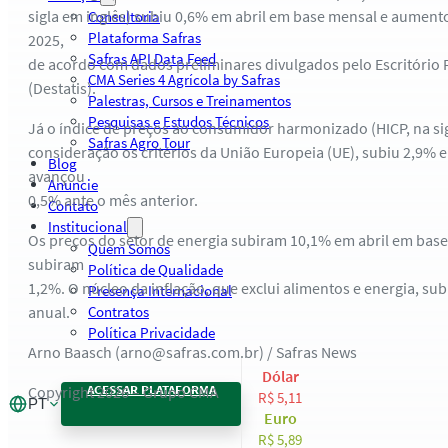
sigla em inglês) subiu 0,6% em abril em base mensal e aumento
Consultoria
Plataforma Safras
2025,
Safras API Data Feed
de acordo com dados preliminares divulgados pelo Escritório F
CMA Series 4 Agrícola by Safras
(Destatis).
Palestras, Cursos e Treinamentos
Pesquisas e Estudos Técnicos
Já o índice de preços ao consumidor harmonizado (HICP, na sig
Safras Agro Tour
consideração os critérios da União Europeia (UE), subiu 2,9% 
Blog
avançou
Anuncie
0,5% ante o mês anterior.
Contato
Institucional
Os preços do setor de energia subiram 10,1% em abril em base
Quem Somos
subiram
Política de Qualidade
1,2%. O núcleo da inflação, que exclui alimentos e energia, su
Presença Internacional
anual.
Contratos
Política Privacidade
Arno Baasch (arno@safras.com.br) / Safras News
Dólar
ACESSAR PLATAFORMA
Copyright 2026 – Grupo CMA
R$ 5,11
PT
Euro
R$ 5,89