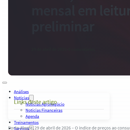
Palestras, Cursos e Treinamentos
mensal em leitu
Pesquisas e Estudos Técnicos
Safras Agro Tour
preliminar
Blog
Anuncie
Contato
Institucional
Quem Somos
29 de abril de 2026
-
0 comentários
Política de Qualidade
Presença Internacional
Contratos
Política Privacidade
Análises
Notícias
Links deste artigo
Notícias Agronegócio
Notícias Financeiras
Agenda
Treinamentos
Porto Alegre, 29 de abril de 2026 – O índice de preços ao con
Serviços