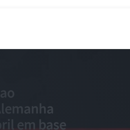
 ao
Alemanha
ril em base