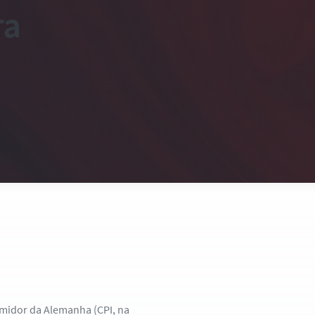
ra
sumidor da Alemanha (CPI, na