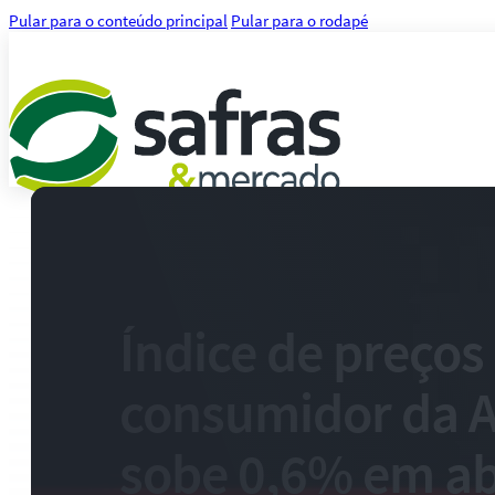
Pular para o conteúdo principal
Pular para o rodapé
Análises
Notícias
Notícias Agronegócio
Notícias Financeiras
Índice de preços
Agenda
Treinamentos
consumidor da 
Serviços
Consultoria
Plataforma Safras
sobe 0,6% em ab
Safras API Data Feed
CMA Series 4 Agrícola by Safras