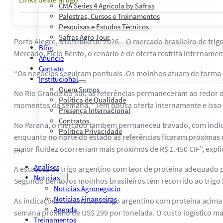
CMA Series 4 Agrícola by Safras
Palestras, Cursos e Treinamentos
Pesquisas e Estudos Técnicos
Safras Agro Tour
Porto Alegre, 8 de maio de 2026 – O mercado brasileiro de tri
Blog
Mercado, Elcio Bento, o cenário é de oferta restrita internamen
Anuncie
Contato
“Os negócios seguiram pontuais .Os moinhos atuam de forma 
Institucional
Quem Somos
No Rio Grande do Sul, as referências permaneceram ao redor d
Política de Qualidade
momentos da semana. “Tem pouca oferta internamente e isso a
Presença Internacional
Contratos
No Paraná, o mercado também permaneceu travado, com indicaç
Política Privacidade
enquanto no norte do estado as referências ficaram próximas
maior fluidez ocorreriam mais próximos de R$ 1.450 CIF”, expli
Análises
A escassez de trigo argentino com teor de proteína adequado 
Notícias
Segundo Bento, os moinhos brasileiros têm recorrido ao trigo
Notícias Agronegócio
Notícias Financeiras
As indicações nominais do trigo argentino com proteína acima
Agenda
semana próximo de US$ 299 por tonelada. O custo logístico ma
Treinamentos