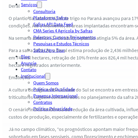
Serviços
Deral
Consultoria
Plataforma Safras
O plantio da safra 2025/26 de trigo no Paraná avançou para 1
Safras API Data Feed
condições. Até o momento, as áreas implantadas encontram-se
CMA Series 4 Agrícola by Safras
Palestras, Cursos e Treinamentos
Na semana anterior (27 de abril), o plantio atingia 5% da áre
Pesquisas e Estudos Técnicos
Para a safra 2025/26, o Deral estima produção de 2,436 milhõe
Safras Agro Tour
Blog
em 746 mil hectares, retração de 10% frente aos 826,4 mil hect
Anuncie
hectare registrados anteriormente.
Contato
Institucional
Emater/RS
Quem Somos
Política de Qualidade
A cultura do trigo no Rio Grande do Sul se encontra em entress
Presença Internacional
triticultores seguem concentrados no planejamento da safra 2
Contratos
Política Privacidade
O cenário indica tendência de redução da área cultivada, inf
custos de produção, especialmente de fertilizantes e operaçõe
Já no campo climático, “os prognósticos apontam maior frequên
sobretudo em fases sensíveis, como florescimento e enchimen