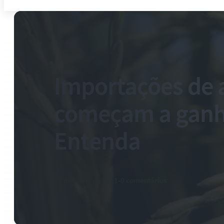
Importações de 
começam a ganha
Entenda
22 de junho de 2021
-
0 comentários