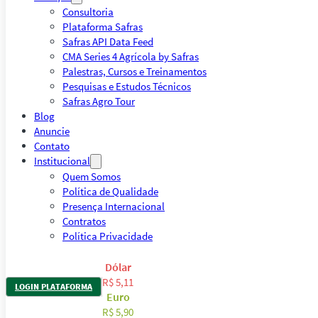
Consultoria
Plataforma Safras
Safras API Data Feed
CMA Series 4 Agrícola by Safras
Palestras, Cursos e Treinamentos
Pesquisas e Estudos Técnicos
Safras Agro Tour
Blog
Anuncie
Contato
Institucional
Quem Somos
Política de Qualidade
Presença Internacional
Contratos
Política Privacidade
Dólar
R$ 5,11
LOGIN PLATAFORMA
Euro
R$ 5,90