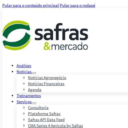
Pular para o conteúdo principal
Pular para o rodapé
Análises
Notícias
Notícias Agronegócio
Notícias Financeiras
Agenda
Treinamentos
Serviços
Consultoria
Plataforma Safras
Safras API Data Feed
CMA Series 4 Agrícola by Safras