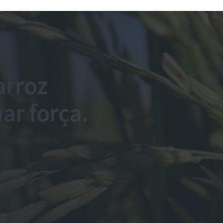
arroz
r força.