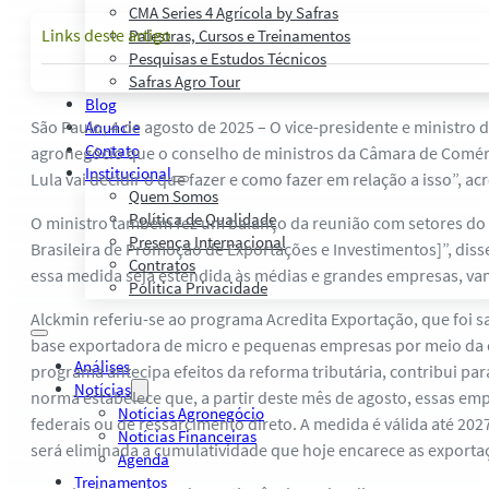
CMA Series 4 Agrícola by Safras
Links deste artigo
Palestras, Cursos e Treinamentos
Pesquisas e Estudos Técnicos
Safras Agro Tour
Blog
São Paulo, 4 de agosto de 2025 – O vice-presidente e ministro
Anuncie
Contato
agronegócio que o conselho de ministros da Câmara de Comérc
Institucional
Lula vai decidir o que fazer e como fazer em relação a isso”, ac
Quem Somos
Política de Qualidade
O ministro também fez um balanço da reunião com setores do 
Presença Internacional
Brasileira de Promoção de Exportações e Investimentos]”, dis
Contratos
essa medida seja estendida às médias e grandes empresas, vamo
Política Privacidade
Alckmin referiu-se ao programa Acredita Exportação, que foi s
base exportadora de micro e pequenas empresas por meio da de
Análises
programa antecipa efeitos da reforma tributária, contribui pa
Notícias
norma estabelece que, a partir deste mês de agosto, essas e
Notícias Agronegócio
federais ou de ressarcimento direto. A medida é válida até 202
Notícias Financeiras
será eliminada a cumulatividade que hoje encarece as exportaç
Agenda
Treinamentos