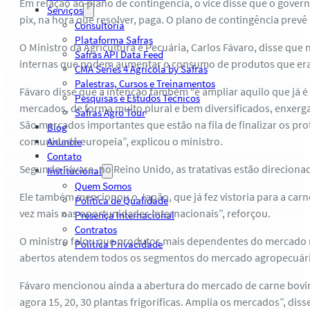
Em relação ao plano de contingência, o vice disse que o gover
Serviços
pix, na hora que resolver, paga. O plano de contingência prev
Consultoria
Plataforma Safras
O Ministro da Agricultura e Pecuária, Carlos Fávaro, disse q
Safras API Data Feed
internas que podem aumentar o consumo de produtos que eram
CMA Series 4 Agrícola by Safras
Palestras, Cursos e Treinamentos
Fávaro disse que a intenção também “é ampliar aquilo que já
Pesquisas e Estudos Técnicos
mercados, de forma muito plural e bem diversificados, enxe
Safras Agro Tour
São mercados importantes que estão na fila de finalizar os p
Blog
comunidade europeia”, explicou o ministro.
Anuncie
Contato
Segundo Fávaro, no Reino Unido, as tratativas estão direciona
Institucional
Quem Somos
Ele também mencionou o Japão, que já fez vistoria para a carne 
Política de Qualidade
vez mais nas oportunidades internacionais”, reforçou.
Presença Internacional
Contratos
O ministro falou que produtos mais dependentes do mercado 
Política Privacidade
abertos atendem todos os segmentos do mercado agropecuário b
Fávaro mencionou ainda a abertura do mercado de carne bovina 
agora 15, 20, 30 plantas frigoríficas. Amplia os mercados”, diss