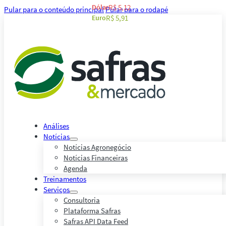
Dólar
R$ 5,12
Pular para o conteúdo principal
Pular para o rodapé
Euro
R$ 5,91
Análises
Notícias
Notícias Agronegócio
Notícias Financeiras
Agenda
Treinamentos
Serviços
Consultoria
Plataforma Safras
Safras API Data Feed