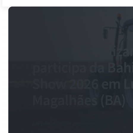
Galvani Fertiliza
participa da Bah
Show 2026 em L
Magalhães (BA)
2 de junho de 2026
-
0 comentários