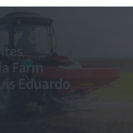
ntes
ia Farm
uís Eduardo