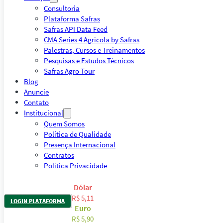
Consultoria
Plataforma Safras
Safras API Data Feed
CMA Series 4 Agrícola by Safras
Palestras, Cursos e Treinamentos
Pesquisas e Estudos Técnicos
Safras Agro Tour
Blog
Anuncie
Contato
Institucional
Quem Somos
Política de Qualidade
Presença Internacional
Contratos
Política Privacidade
Dólar
R$ 5,11
LOGIN PLATAFORMA
Euro
R$ 5,90