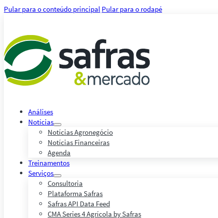
Pular para o conteúdo principal
Pular para o rodapé
Análises
Notícias
Notícias Agronegócio
Notícias Financeiras
Agenda
Treinamentos
Serviços
Consultoria
Plataforma Safras
Safras API Data Feed
CMA Series 4 Agrícola by Safras