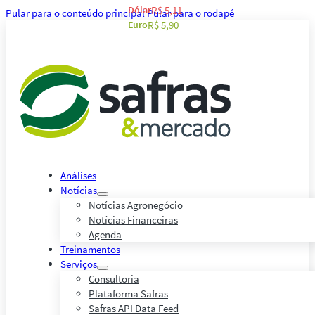
Dólar
R$ 5,11
Pular para o conteúdo principal
Pular para o rodapé
Euro
R$ 5,90
Análises
Notícias
Notícias Agronegócio
Notícias Financeiras
Agenda
Treinamentos
Serviços
Consultoria
Plataforma Safras
Safras API Data Feed