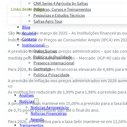
CMA Series 4 Agrícola by Safras
Links deste artigo
Palestras, Cursos e Treinamentos
Pesquisas e Estudos Técnicos
Safras Agro Tour
Blog
São Paulo, 24 de março de 2025 – As instituições financeiras 
Anuncie
Contato
Índice Nacional de Preços ao Consumidor Amplo (IPCA) em 202
Institucional
A previsão de inflação nos preços administrados – que são co
Quem Somos
Política de Qualidade
medida pelo Índice Geral de Preços – Mercado (IGP-M) caiu de
Presença Internacional
Contratos
Para 2026, as instituições financeiras elevaram de 4,48% para 
Política Privacidade
A previsão de inflação nos preços administrados em 2026 aume
As instituições reduziram de 1,99% para 1,98% a previsão para
Análises
Notícias
A pesquisa Focus manteve em 15,00% a previsão para a taxa bás
Notícias Agronegócio
de 0,75 ponto porcentual (pp) até o final do ano.
Notícias Financeiras
Agenda
Para 2026, a estimativa para a taxa Selic manteve-se em 12,50%
Treinamentos