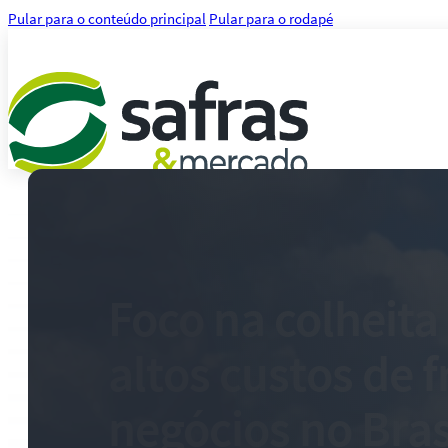
Pular para o conteúdo principal
Pular para o rodapé
Análises
Notícias
Notícias Agronegócio
Notícias Financeiras
Foco na colheita
Agenda
Treinamentos
altos custos de 
Serviços
Consultoria
Plataforma Safras
negócios no Bras
Safras API Data Feed
CMA Series 4 Agrícola by Safras