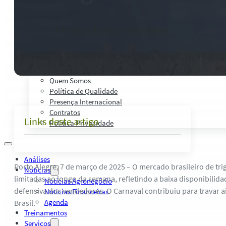
Palestras, Cursos e Treinamentos
Pesquisas e Estudos Técnicos
Safras Agro Tour
7 de março de 2025
-
0 comentários
Blog
Anuncie
Contato
Institucional
Quem Somos
Política de Qualidade
Presença Internacional
Contratos
Links deste artigo
Política Privacidade
Análises
Porto Alegre, 7 de março de 2025 – O mercado brasileiro de t
Notícias
limitadas ao longo da semana, refletindo a baixa disponibilid
Notícias Agronegócio
defensiva dos vendedores. O Carnaval contribuiu para travar 
Notícias Financeiras
Agenda
Brasil.
Treinamentos
Serviços