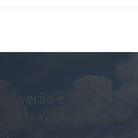
 de verão e
frete travam
il