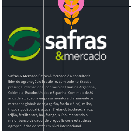
Safras & Mercado
Safras & Mercado é a consultoria
líder do agronegócio brasileiro, com sede no Brasil e
presença internacional por meio de filiais na Argentina,
Colômbia, Estados Unidos e Espanha. Com mais de 50
anos de atuação, a empresa monitora diariamente os
mercados globais de soja (grão, farelo e óleo), milho,
trigo, algodão, café, açúcar & etanol, biodiesel, arroz,
feijão, fertilizantes, boi, frango, suíno, mantendo o
maior banco de dados de preços físicos e estatísticas
agropecuárias do setor em nível internacional.