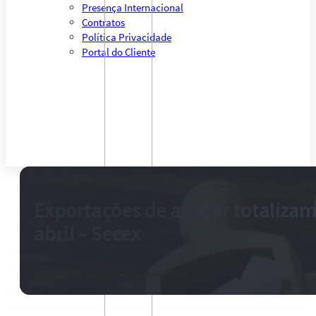
Presença Internacional
Contratos
Política Privacidade
Portal do Cliente
Exportações de açúcar totalizam
abril – Secex
14 de abril de 2025
-
0 comentários