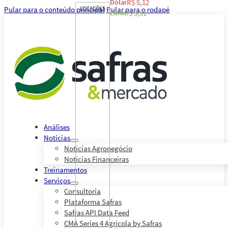
Dólar
R$ 5,12
Pular para o conteúdo principal
COTAÇÕES
Pular para o rodapé
Euro
R$ 5,91
Análises
Notícias
Notícias Agronegócio
Notícias Financeiras
Treinamentos
Serviços
Consultoria
Plataforma Safras
Safras API Data Feed
CMA Series 4 Agrícola by Safras