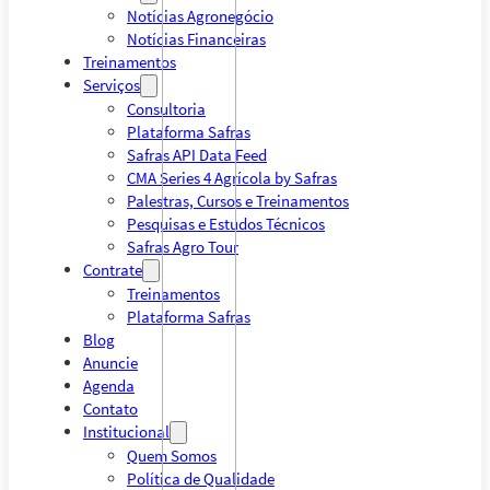
Notícias Agronegócio
Notícias Financeiras
Treinamentos
Serviços
Consultoria
Plataforma Safras
Safras API Data Feed
CMA Series 4 Agrícola by Safras
Palestras, Cursos e Treinamentos
Pesquisas e Estudos Técnicos
Safras Agro Tour
Contrate
Treinamentos
Plataforma Safras
Blog
Anuncie
Agenda
Contato
Institucional
Quem Somos
Política de Qualidade