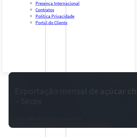
Presença Internacional
Contratos
Política Privacidade
Portal do Cliente
Exportação mensal de açúcar che
– Secex
15 de julho de 2025
-
0 comentários