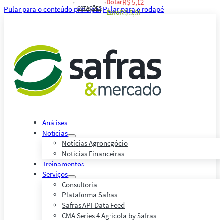
Dólar
R$ 5,12
Pular para o conteúdo principal
COTAÇÕES
Pular para o rodapé
Euro
R$ 5,91
Análises
Notícias
Notícias Agronegócio
Notícias Financeiras
Treinamentos
Serviços
Consultoria
Plataforma Safras
Safras API Data Feed
CMA Series 4 Agrícola by Safras