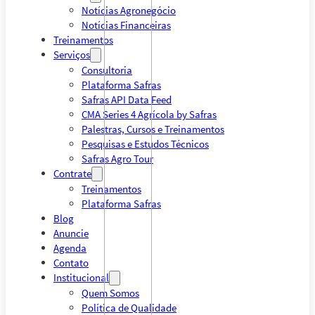
Notícias Agronegócio
Notícias Financeiras
Treinamentos
Serviços
Consultoria
Plataforma Safras
Safras API Data Feed
CMA Series 4 Agrícola by Safras
Palestras, Cursos e Treinamentos
Pesquisas e Estudos Técnicos
Safras Agro Tour
Contrate
Treinamentos
Plataforma Safras
Blog
Anuncie
Agenda
Contato
Institucional
Quem Somos
Política de Qualidade