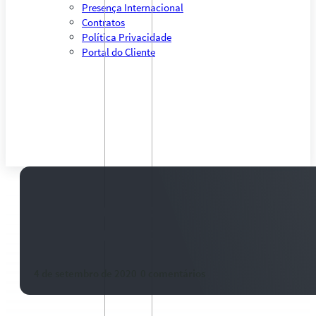
Presença Internacional
Contratos
Política Privacidade
Portal do Cliente
Exportação aquecida deve mant
boi em alta no Brasil
4 de setembro de 2020
-
0 comentários