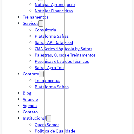
Notícias Agronegócio
Notícias Financeiras
Treinamentos
Serviços
Consultoria
Plataforma Safras
Safras API Data Feed
CMA Series 4 Agrícola by Safras
Palestras, Cursos e Treinamentos
Pesquisas e Estudos Técnicos
Safras Agro Tour
Contrate
Treinamentos
Plataforma Safras
Blog
Anuncie
Agenda
Contato
Institucional
Quem Somos
Política de Qualidade