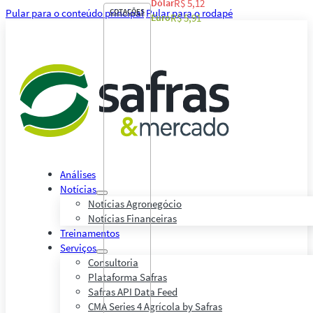
Dólar
R$ 5,12
Pular para o conteúdo principal
COTAÇÕES
Pular para o rodapé
Euro
R$ 5,91
Análises
Notícias
Notícias Agronegócio
Notícias Financeiras
Treinamentos
Serviços
Consultoria
Plataforma Safras
Safras API Data Feed
CMA Series 4 Agrícola by Safras