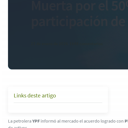
Muerta por el 5
participación de
23 de enero de 2026
-
1648 comentarios
Links deste artigo
La petrolera
YPF
informó al mercado el acuerdo logrado con
P
de activos.