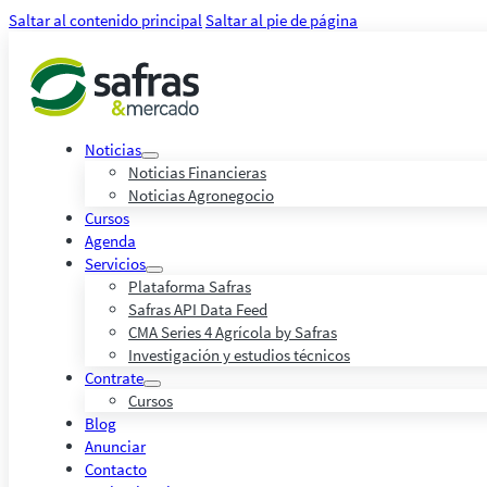
Saltar al contenido principal
Saltar al pie de página
Noticias
Noticias Financieras
Noticias Agronegocio
Cursos
Agenda
Servicios
Plataforma Safras
Safras API Data Feed
CMA Series 4 Agrícola by Safras
Investigación y estudios técnicos
Contrate
Cursos
Blog
Anunciar
Contacto