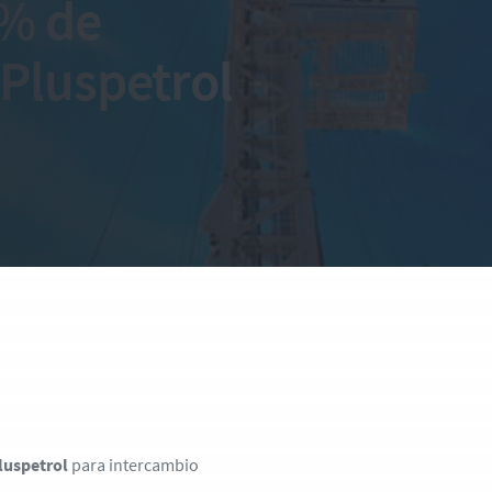
0% de
 Pluspetrol
luspetrol
para intercambio