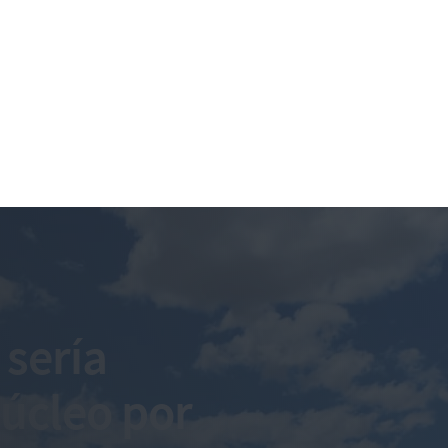
 sería
úcleo por