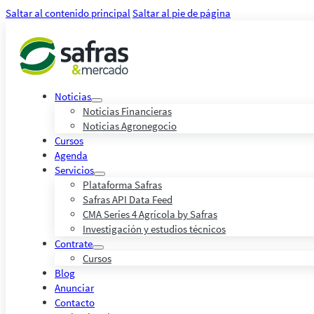
Saltar al contenido principal
Saltar al pie de página
Noticias
Noticias Financieras
Noticias Agronegocio
Cursos
Agenda
Servicios
Plataforma Safras
Safras API Data Feed
CMA Series 4 Agrícola by Safras
Investigación y estudios técnicos
Contrate
Cursos
Blog
Anunciar
Contacto