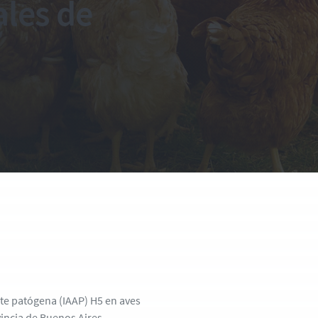
ales de
nte patógena (IAAP) H5 en aves
vincia de Buenos Aires.