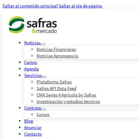
Saltar al contenido principal
Saltar al pie de página
Noticias
Noticias Financieras
Noticias Agronegocio
Cursos
Agenda
Servicios
Plataforma Safras
Safras API Data Feed
CMA Series 4 Agrícola by Safras
Investigación y estudios técnicos
Contrate
Cursos
Blog
Anunciar
Contacto