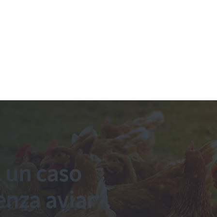
 un caso
enza aviar