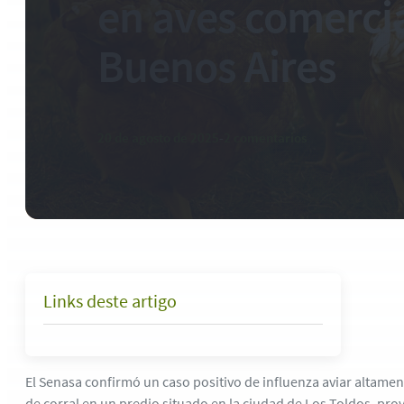
en aves comerci
Buenos Aires
20 de agosto de 2025
-
2 comentarios
Links deste artigo
El Senasa confirmó un caso positivo de influenza aviar altame
de corral en un predio situado en la ciudad de Los Toldos, pro